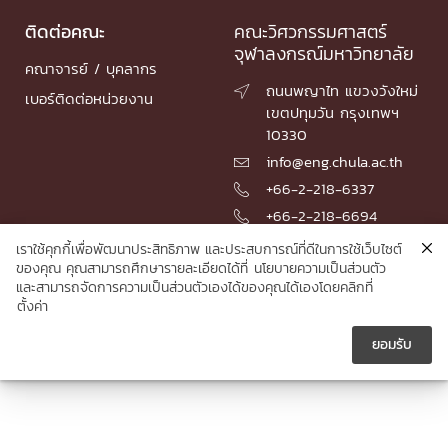
ติดต่อคณะ
คณะวิศวกรรมศาสตร์
จุฬาลงกรณ์มหาวิทยาลัย
คณาจารย์ / บุคลากร
ถนนพญาไท แขวงวังใหม่

เบอร์ติดต่อหน่วยงาน
เขตปทุมวัน กรุงเทพฯ
10330
info@eng.chula.ac.th

+66-2-218-6337

+66-2-218-6694

เราใช้คุกกี้เพื่อพัฒนาประสิทธิภาพ และประสบการณ์ที่ดีในการใช้เว็บไซต์
ของคุณ คุณสามารถศึกษารายละเอียดได้ที่
นโยบายความเป็นส่วนตัว
และสามารถจัดการความเป็นส่วนตัวเองได้ของคุณได้เองโดยคลิกที่
© 2026 Faculty of Engineering, Chulalongkorn University
ตั้งค่า
ยอมรับ




