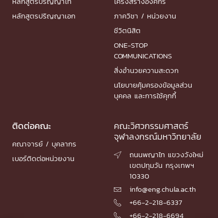
หลักสูตรปริญญาโท
โครงสร้างองค์กร
หลักสูตรปริญญาเอก
ภาควิชา / หน่วยงาน
ชีวิตนิสิต
ONE-STOP
COMMUNICATIONS
สิ่งอำนวยความสะดวก
นโยบายคุ้มครองข้อมูลส่วน
บุคคล และการใช้คุกกี้
ติดต่อคณะ
คณะวิศวกรรมศาสตร์
จุฬาลงกรณ์มหาวิทยาลัย
คณาจารย์ / บุคลากร
ถนนพญาไท แขวงวังใหม่

เบอร์ติดต่อหน่วยงาน
เขตปทุมวัน กรุงเทพฯ
10330
info@eng.chula.ac.th

+66-2-218-6337

+66-2-218-6694
