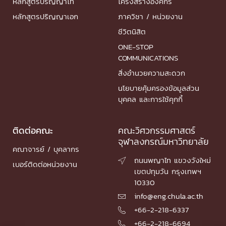
หลักสูตรปริญญาโท
โครงสร้างองค์กร
หลักสูตรปริญญาเอก
ภาควิชา / หน่วยงาน
ชีวิตนิสิต
ONE-STOP
COMMUNICATIONS
สิ่งอำนวยความสะดวก
นโยบายคุ้มครองข้อมูลส่วน
บุคคล และการใช้คุกกี้
ติดต่อคณะ
คณะวิศวกรรมศาสตร์
จุฬาลงกรณ์มหาวิทยาลัย
คณาจารย์ / บุคลากร
ถนนพญาไท แขวงวังใหม่

เบอร์ติดต่อหน่วยงาน
เขตปทุมวัน กรุงเทพฯ
10330
info@eng.chula.ac.th

+66-2-218-6337

+66-2-218-6694
