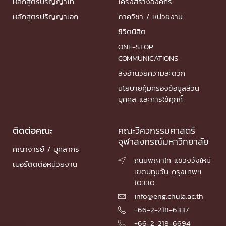
หลักสูตรปริญญาโท
โครงสร้างองค์กร
หลักสูตรปริญญาเอก
ภาควิชา / หน่วยงาน
ชีวิตนิสิต
ONE-STOP
COMMUNICATIONS
สิ่งอำนวยความสะดวก
นโยบายคุ้มครองข้อมูลส่วน
บุคคล และการใช้คุกกี้
ติดต่อคณะ
คณะวิศวกรรมศาสตร์
จุฬาลงกรณ์มหาวิทยาลัย
คณาจารย์ / บุคลากร
ถนนพญาไท แขวงวังใหม่

เบอร์ติดต่อหน่วยงาน
เขตปทุมวัน กรุงเทพฯ
10330
info@eng.chula.ac.th

+66-2-218-6337

+66-2-218-6694
