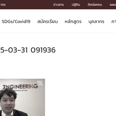
ลากร
ข่าวสาร
ปฏิทิน
ติดต่อคณะ
แผนผ
SDGs/Covid19
สมัครเรียน
หลักสูตร
บุคลากร
ภา
ION
ICS
MENTS
CH
Toward Innovative Society: fight
หลักสูตรที่เปิดสอน
หลักสูตรปริญญาตรี
คณะผู้บริหาร
หน่วยงาน
จรรยาบรรณนักวิจัย
เกี่ยวข้องกับ COVID-19















COVID19
(S
ปฏิทินรับสมัครนิสิต
หลักสูตรปริญญาเอก
โครงสร้างองค์กร
กลุ่มวิจัย
Partnership











N
25-03-31 091936
Engineering My World : สร้างสรรค์
ศาสตราจารย์กิตติคุณ
ผลงานวิจัย
สิ่งอำนวยความสะดวก








โลกใหม่ด้วยวิศวกรรม
การ
ประชาสัมพันธ์ทุนวิจัย (ปกติ)
ดาวน์โหลด




ประกาศและแบบฟอร์ม
จุฬาฯ NetAuth





ติดต่อฝ่ายวิจัย
หน่วยวิศวศึกษา




multi-mentoring system

CS