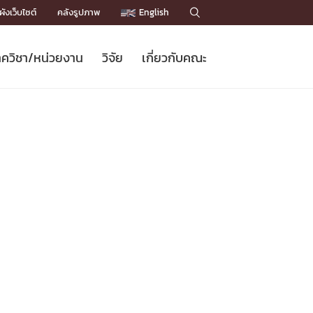
ังเว็บไซต์
คลังรูปภาพ
English

ควิชา/หน่วยงาน
วิจัย
เกี่ยวกับคณะ
Sustainable Development Goals
ข่าวรับสมัครนิสิต
หลักสูตรปริญญาโท
คณาจารย์ / บุคลากร
เบอร์ติดต่อหน่วยงาน
ข่าววิจัย
แนะนำคณะ


DGs)
BULLETIN
ทำเนียบศักดิ์อินทาเนีย
ทำเนียบนักวิจัย
โครงสร้างองค์กร
โครงการ Chula Engineering สนับสนุน
ปริญญากิตติมศักดิ์
วารสารวิชาการ
Facts and Figures
เรียนรู้ตลอดชีวิต (Lifelong Learning)
ประชาสัมพันธ์ทุนวิจัย (พิเศษ)
ติดต่อคณะ

คำถามด้านวิจัยที่พบบ่อย
ห้องสมุด

เชื่อมต่อหน่วยงานด้านวิจัย