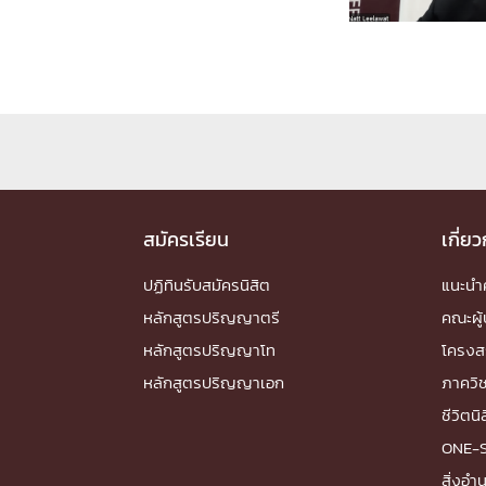
Engineering My World : สร้างสรรค์โลกใหม่
โครงการ Chula Engineering สนับสนุนการเรีย
(Lifelong Learning)
FACULTY
หน้าแรกบุคลากร

คณะผู้บริหาร
คณาจารย์ / บุคลากร
โคร
สมัครเรียน
เกี่ย
ทำเนียบศักดิ์อินทาเนีย
ศาสตราจารย์กิตติค
ปริญญากิตติมศักดิ์
ปฏิทินรับสมัครนิสิต
แนะน
DEPARTME
หลักสูตรปริญญาตรี
คณะผู้
หลักสูตรปริญญาโท
โครงส
หน้าแรกภาควิชา/หน่วยงาน

หลักสูตรปริญญาเอก
ภาควิ
หน่วยงาน
เบอร์ติดต่อหน่วยงาน
ชีวิตนิ
RESEARCH
ONE-
สิ่งอ