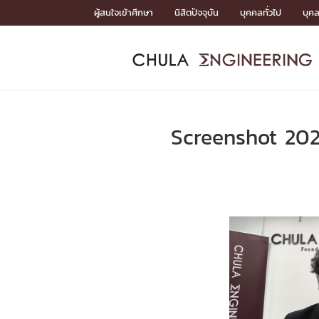
Skip
ผู้สนใจเข้าศึกษา
นิสิตปัจจุบัน
บุคคลทั่วไป
บุค
to
content
หน้าแรกSDGs/Covid19

Toward Innovative Society: fight COVID19
ADMISS
ACADEM
FACULTY
DEPART
RESEAR
ABOUT
หน้าแรกSDGs/Covid19

Sustainable Development Goals (SDGs)
ADMISSIO
Screenshot 20
หน้าแรกสมัครเรียน
หน้าแรกหลักสูตร
หน้าแรกบุคลากร
หน้าแรกภาควิชา/หน่วยงาน
หน้าแรกวิจัย
หน้าแรกเกี่ยวกับคณะ






หน้าแรกสมัครเรียน

หลักสูตรที่เปิดสอน
ข่าวรับสมัครนิสิต
ปฏิทินรับสมัครนิสิต
ACADEMI
หน้าแรกหลักสูตร

หลักสูตรปริญญาตรี
หลักสูตรปริญญาโท
หลักสูตรปริญญาเอก
BULLETIN