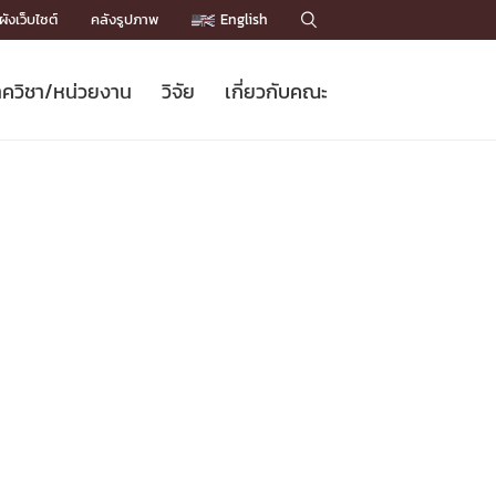
ังเว็บไซต์
คลังรูปภาพ
English

ควิชา/หน่วยงาน
วิจัย
เกี่ยวกับคณะ
Sustainable Development Goals
ข่าวรับสมัครนิสิต
หลักสูตรปริญญาโท
คณาจารย์ / บุคลากร
เบอร์ติดต่อหน่วยงาน
ข่าววิจัย
แนะนำคณะ


DGs)
BULLETIN
ทำเนียบศักดิ์อินทาเนีย
ทำเนียบนักวิจัย
โครงสร้างองค์กร
โครงการ Chula Engineering สนับสนุน
ปริญญากิตติมศักดิ์
วารสารวิชาการ
Facts and Figures
เรียนรู้ตลอดชีวิต (Lifelong Learning)
ประชาสัมพันธ์ทุนวิจัย (พิเศษ)
ติดต่อคณะ

คำถามด้านวิจัยที่พบบ่อย
ห้องสมุด

เชื่อมต่อหน่วยงานด้านวิจัย