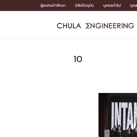
Skip
ผู้สนใจเข้าศึกษา
นิสิตปัจจุบัน
บุคคลทั่วไป
บุค
to
content
หน้าแรกSDGs/Covid19

Toward Innovative Society: fight COVID19
ADMISS
ACADEM
FACULTY
DEPART
RESEAR
ABOUT
หน้าแรกSDGs/Covid19

Sustainable Development Goals (SDGs)
ADMISSIO
10
หน้าแรกสมัครเรียน
หน้าแรกหลักสูตร
หน้าแรกบุคลากร
หน้าแรกภาควิชา/หน่วยงาน
หน้าแรกวิจัย
หน้าแรกเกี่ยวกับคณะ






หน้าแรกสมัครเรียน

หลักสูตรที่เปิดสอน
ข่าวรับสมัครนิสิต
ปฏิทินรับสมัครนิสิต
ACADEMI
หน้าแรกหลักสูตร

หลักสูตรปริญญาตรี
หลักสูตรปริญญาโท
หลักสูตรปริญญาเอก
BULLETIN