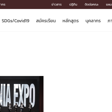
ลากร
ข่าวสาร
ปฏิทิน
ติดต่อคณะ
แผนผ
SDGs/Covid19
สมัครเรียน
หลักสูตร
บุคลากร
ภา
ION
ICS
MENTS
CH
Toward Innovative Society: fight
หลักสูตรที่เปิดสอน
หลักสูตรปริญญาตรี
คณะผู้บริหาร
หน่วยงาน
จรรยาบรรณนักวิจัย
เกี่ยวข้องกับ COVID-19















COVID19
(S
ปฏิทินรับสมัครนิสิต
หลักสูตรปริญญาเอก
โครงสร้างองค์กร
กลุ่มวิจัย
Partnership











N
Engineering My World : สร้างสรรค์
ศาสตราจารย์กิตติคุณ
ผลงานวิจัย
สิ่งอำนวยความสะดวก








โลกใหม่ด้วยวิศวกรรม
การ
ประชาสัมพันธ์ทุนวิจัย (ปกติ)
ดาวน์โหลด




ประกาศและแบบฟอร์ม
จุฬาฯ NetAuth





ติดต่อฝ่ายวิจัย
หน่วยวิศวศึกษา




multi-mentoring system

CS