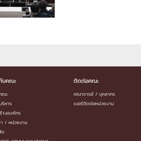
ด้วยวิศวกรรม
นรู้ตลอดชีวิต
งสร้างองค์กร
ุณ
วกับคณะ
ติดต่อคณะ
NTS
ำคณะ
คณาจารย์ / บุคลากร
บริหาร
เบอร์ติดต่อหน่วยงาน
ร้างองค์กร
ชา / หน่วยงาน
สิต