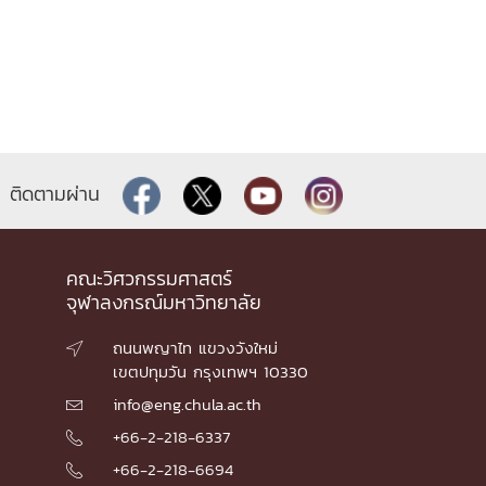
ติดตามผ่าน
คณะวิศวกรรมศาสตร์
จุฬาลงกรณ์มหาวิทยาลัย
ถนนพญาไท แขวงวังใหม่

เขตปทุมวัน กรุงเทพฯ 10330
info@eng.chula.ac.th

+66-2-218-6337

+66-2-218-6694
