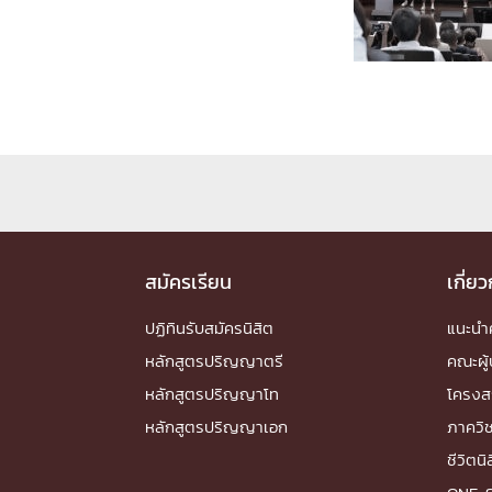
Engineering My World : สร้างสรรค์โลกใหม่
โครงการ Chula Engineering สนับสนุนการเรีย
(Lifelong Learning)
FACULTY
หน้าแรกบุคลากร

คณะผู้บริหาร
คณาจารย์ / บุคลากร
โคร
ทำเนียบศักดิ์อินทาเนีย
ศาสตราจารย์กิตติค
ปริญญากิตติมศักดิ์
สมัครเรียน
เกี่ย
DEPARTME
ปฏิทินรับสมัครนิสิต
แนะน
หลักสูตรปริญญาตรี
คณะผู้
หน้าแรกภาควิชา/หน่วยงาน

หลักสูตรปริญญาโท
โครงส
หน่วยงาน
เบอร์ติดต่อหน่วยงาน
หลักสูตรปริญญาเอก
ภาควิ
RESEARCH
ชีวิตนิ