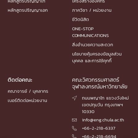
หลักสูตรปริญญาโท
โครงสร้างองค์กร
หลักสูตรปริญญาเอก
ภาควิชา / หน่วยงาน
ชีวิตนิสิต
ONE-STOP
COMMUNICATIONS
สิ่งอำนวยความสะดวก
นโยบายคุ้มครองข้อมูลส่วน
บุคคล และการใช้คุกกี้
ติดต่อคณะ
คณะวิศวกรรมศาสตร์
จุฬาลงกรณ์มหาวิทยาลัย
คณาจารย์ / บุคลากร
ถนนพญาไท แขวงวังใหม่

เบอร์ติดต่อหน่วยงาน
เขตปทุมวัน กรุงเทพฯ
10330
info@eng.chula.ac.th

+66-2-218-6337

+66-2-218-6694
