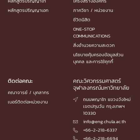
หลักสูตรปริญญาโท
โครงสร้างองค์กร
หลักสูตรปริญญาเอก
ภาควิชา / หน่วยงาน
ชีวิตนิสิต
ONE-STOP
COMMUNICATIONS
สิ่งอำนวยความสะดวก
นโยบายคุ้มครองข้อมูลส่วน
บุคคล และการใช้คุกกี้
ติดต่อคณะ
คณะวิศวกรรมศาสตร์
จุฬาลงกรณ์มหาวิทยาลัย
คณาจารย์ / บุคลากร
ถนนพญาไท แขวงวังใหม่

เบอร์ติดต่อหน่วยงาน
เขตปทุมวัน กรุงเทพฯ
10330
info@eng.chula.ac.th

+66-2-218-6337

+66-2-218-6694
