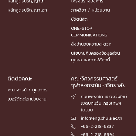
หลักสูตรปริญญาโท
โครงสร้างองค์กร
หลักสูตรปริญญาเอก
ภาควิชา / หน่วยงาน
ชีวิตนิสิต
ONE-STOP
COMMUNICATIONS
สิ่งอำนวยความสะดวก
นโยบายคุ้มครองข้อมูลส่วน
บุคคล และการใช้คุกกี้
ติดต่อคณะ
คณะวิศวกรรมศาสตร์
จุฬาลงกรณ์มหาวิทยาลัย
คณาจารย์ / บุคลากร
ถนนพญาไท แขวงวังใหม่

เบอร์ติดต่อหน่วยงาน
เขตปทุมวัน กรุงเทพฯ
10330
info@eng.chula.ac.th

+66-2-218-6337

+66-2-218-6694
