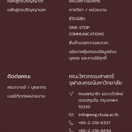
หลักสูตรปริญญาโท
โครงสร้างองค์กร
หลักสูตรปริญญาเอก
ภาควิชา / หน่วยงาน
ชีวิตนิสิต
ONE-STOP
COMMUNICATIONS
สิ่งอำนวยความสะดวก
นโยบายคุ้มครองข้อมูลส่วน
บุคคล และการใช้คุกกี้
ติดต่อคณะ
คณะวิศวกรรมศาสตร์
จุฬาลงกรณ์มหาวิทยาลัย
คณาจารย์ / บุคลากร
ถนนพญาไท แขวงวังใหม่

เบอร์ติดต่อหน่วยงาน
เขตปทุมวัน กรุงเทพฯ
10330
info@eng.chula.ac.th

+66-2-218-6337

+66-2-218-6694
