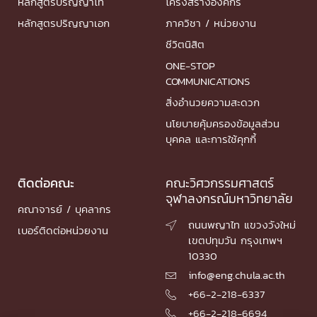
หลักสูตรปริญญาโท
โครงสร้างองค์กร
หลักสูตรปริญญาเอก
ภาควิชา / หน่วยงาน
ชีวิตนิสิต
ONE-STOP
COMMUNICATIONS
สิ่งอำนวยความสะดวก
นโยบายคุ้มครองข้อมูลส่วน
บุคคล และการใช้คุกกี้
ติดต่อคณะ
คณะวิศวกรรมศาสตร์
จุฬาลงกรณ์มหาวิทยาลัย
คณาจารย์ / บุคลากร
ถนนพญาไท แขวงวังใหม่

เบอร์ติดต่อหน่วยงาน
เขตปทุมวัน กรุงเทพฯ
10330
info@eng.chula.ac.th

+66-2-218-6337

+66-2-218-6694
