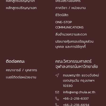
หลักสูตรปริญญาโท
โครงสร้างองค์กร
หลักสูตรปริญญาเอก
ภาควิชา / หน่วยงาน
ชีวิตนิสิต
ONE-STOP
COMMUNICATIONS
สิ่งอำนวยความสะดวก
นโยบายคุ้มครองข้อมูลส่วน
บุคคล และการใช้คุกกี้
ติดต่อคณะ
คณะวิศวกรรมศาสตร์
จุฬาลงกรณ์มหาวิทยาลัย
คณาจารย์ / บุคลากร
ถนนพญาไท แขวงวังใหม่

เบอร์ติดต่อหน่วยงาน
เขตปทุมวัน กรุงเทพฯ
10330
info@eng.chula.ac.th

+66-2-218-6337

+66-2-218-6694
