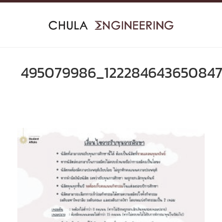
Skip
to
content
495079986_122284643650847