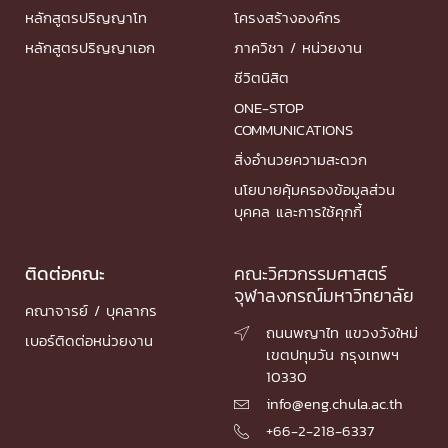
หลักสูตรปริญญาโท
โครงสร้างองค์กร
หลักสูตรปริญญาเอก
ภาควิชา / หน่วยงาน
ชีวิตนิสิต
ONE-STOP
COMMUNICATIONS
สิ่งอำนวยความสะดวก
นโยบายคุ้มครองข้อมูลส่วน
บุคคล และการใช้คุกกี้
ติดต่อคณะ
คณะวิศวกรรมศาสตร์
จุฬาลงกรณ์มหาวิทยาลัย
คณาจารย์ / บุคลากร
ถนนพญาไท แขวงวังใหม่

เบอร์ติดต่อหน่วยงาน
เขตปทุมวัน กรุงเทพฯ
10330
info@eng.chula.ac.th

+66-2-218-6337
