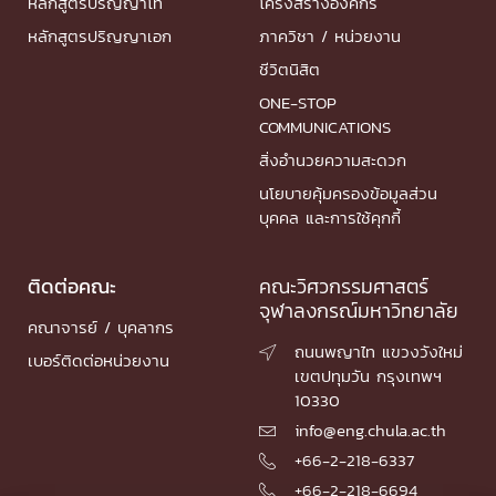
หลักสูตรปริญญาโท
โครงสร้างองค์กร
หลักสูตรปริญญาเอก
ภาควิชา / หน่วยงาน
ชีวิตนิสิต
ONE-STOP
COMMUNICATIONS
สิ่งอำนวยความสะดวก
นโยบายคุ้มครองข้อมูลส่วน
บุคคล และการใช้คุกกี้
ติดต่อคณะ
คณะวิศวกรรมศาสตร์
จุฬาลงกรณ์มหาวิทยาลัย
คณาจารย์ / บุคลากร
ถนนพญาไท แขวงวังใหม่

เบอร์ติดต่อหน่วยงาน
เขตปทุมวัน กรุงเทพฯ
10330
info@eng.chula.ac.th

+66-2-218-6337

+66-2-218-6694
