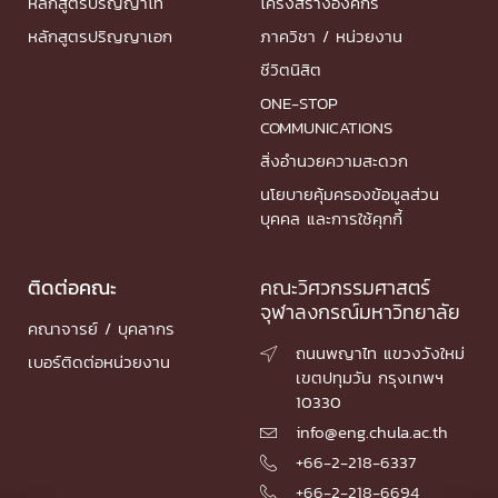
หลักสูตรปริญญาโท
โครงสร้างองค์กร
หลักสูตรปริญญาเอก
ภาควิชา / หน่วยงาน
ชีวิตนิสิต
ONE-STOP
COMMUNICATIONS
สิ่งอำนวยความสะดวก
นโยบายคุ้มครองข้อมูลส่วน
บุคคล และการใช้คุกกี้
ติดต่อคณะ
คณะวิศวกรรมศาสตร์
จุฬาลงกรณ์มหาวิทยาลัย
คณาจารย์ / บุคลากร
ถนนพญาไท แขวงวังใหม่

เบอร์ติดต่อหน่วยงาน
เขตปทุมวัน กรุงเทพฯ
10330
info@eng.chula.ac.th

+66-2-218-6337

+66-2-218-6694
