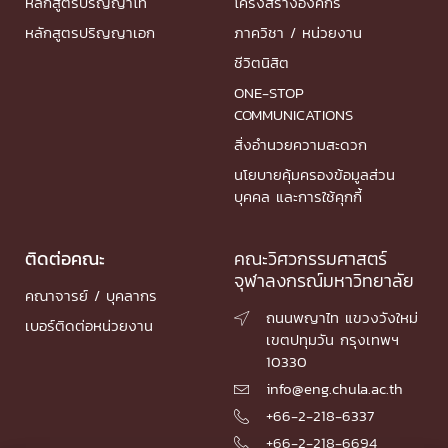
หลักสูตรปริญญาโท
โครงสร้างองค์กร
หลักสูตรปริญญาเอก
ภาควิชา / หน่วยงาน
ชีวิตนิสิต
ONE-STOP
COMMUNICATIONS
สิ่งอำนวยความสะดวก
นโยบายคุ้มครองข้อมูลส่วน
บุคคล และการใช้คุกกี้
ติดต่อคณะ
คณะวิศวกรรมศาสตร์
จุฬาลงกรณ์มหาวิทยาลัย
คณาจารย์ / บุคลากร
ถนนพญาไท แขวงวังใหม่

เบอร์ติดต่อหน่วยงาน
เขตปทุมวัน กรุงเทพฯ
10330
info@eng.chula.ac.th

+66-2-218-6337

+66-2-218-6694
