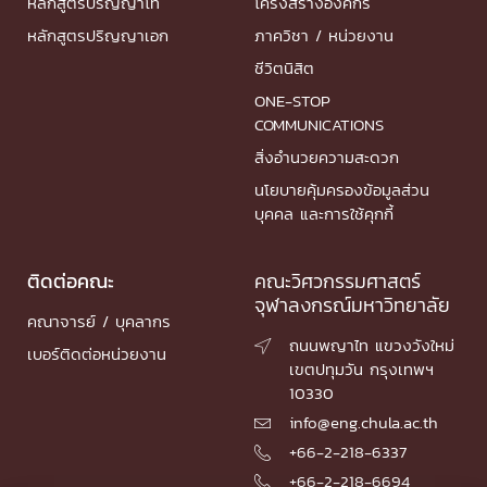
หลักสูตรปริญญาโท
โครงสร้างองค์กร
หลักสูตรปริญญาเอก
ภาควิชา / หน่วยงาน
ชีวิตนิสิต
ONE-STOP
COMMUNICATIONS
สิ่งอำนวยความสะดวก
นโยบายคุ้มครองข้อมูลส่วน
บุคคล และการใช้คุกกี้
ติดต่อคณะ
คณะวิศวกรรมศาสตร์
จุฬาลงกรณ์มหาวิทยาลัย
คณาจารย์ / บุคลากร
ถนนพญาไท แขวงวังใหม่

เบอร์ติดต่อหน่วยงาน
เขตปทุมวัน กรุงเทพฯ
10330
info@eng.chula.ac.th

+66-2-218-6337

+66-2-218-6694
