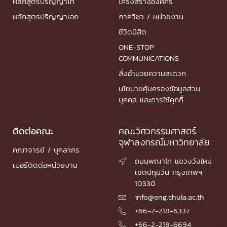
หลักสูตรปริญญาโท
โครงสร้างองค์กร
หลักสูตรปริญญาเอก
ภาควิชา / หน่วยงาน
ชีวิตนิสิต
ONE-STOP
COMMUNICATIONS
สิ่งอำนวยความสะดวก
นโยบายคุ้มครองข้อมูลส่วน
บุคคล และการใช้คุกกี้
ติดต่อคณะ
คณะวิศวกรรมศาสตร์
จุฬาลงกรณ์มหาวิทยาลัย
คณาจารย์ / บุคลากร
ถนนพญาไท แขวงวังใหม่

เบอร์ติดต่อหน่วยงาน
เขตปทุมวัน กรุงเทพฯ
10330
info@eng.chula.ac.th

+66-2-218-6337

+66-2-218-6694
