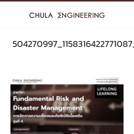
Skip
to
content
504270997_1158316422771087