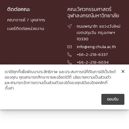
ติดต่อคณะ
คณะวิศวกรรมศาสตร์
จุฬาลงกรณ์มหาวิทยาลัย
คณาจารย์ / บุคลากร
ถนนพญาไท แขวงวังใหม่

เบอร์ติดต่อหน่วยงาน
เขตปทุมวัน กรุงเทพฯ
10330
info@eng.chula.ac.th

+66-2-218-6337

+66-2-218-6694

เราใช้คุกกี้เพื่อพัฒนาประสิทธิภาพ และประสบการณ์ที่ดีในการใช้เว็บไซต์
ของคุณ คุณสามารถศึกษารายละเอียดได้ที่
นโยบายความเป็นส่วนตัว
และสามารถจัดการความเป็นส่วนตัวเองได้ของคุณได้เองโดยคลิกที่
© 2026 Faculty of Engineering, Chulalongkorn University
ตั้งค่า
ยอมรับ




