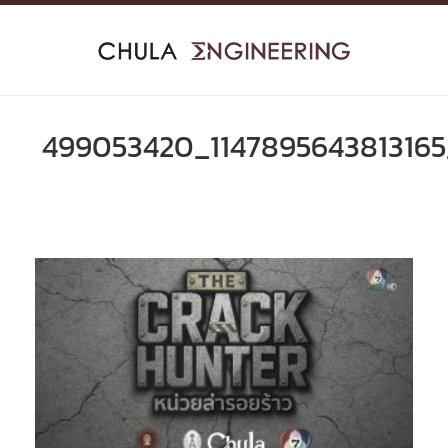
Skip
to
content
499053420_1147895643813165