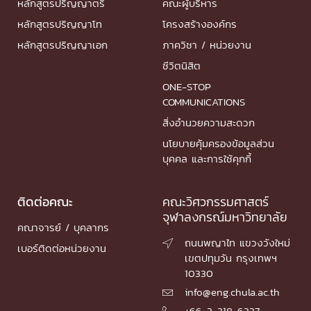
หลักสูตรปริญญาตรี
คณะผู้บริหาร
หลักสูตรปริญญาโท
โครงสร้างองค์กร
หลักสูตรปริญญาเอก
ภาควิชา / หน่วยงาน
ชีวิตนิสิต
ONE-STOP
COMMUNICATIONS
สิ่งอำนวยความสะดวก
นโยบายคุ้มครองข้อมูลส่วน
บุคคล และการใช้คุกกี้
ติดต่อคณะ
คณะวิศวกรรมศาสตร์
จุฬาลงกรณ์มหาวิทยาลัย
คณาจารย์ / บุคลากร
ถนนพญาไท แขวงวังใหม่

เบอร์ติดต่อหน่วยงาน
เขตปทุมวัน กรุงเทพฯ
10330
info@eng.chula.ac.th

+66-2-218-6337