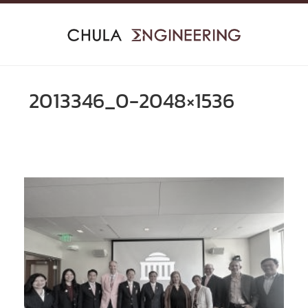
Skip
to
content
2013346_0-2048×1536