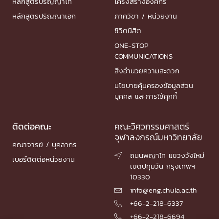
หลักสูตรปริญญาโท
โครงสร้างองค์กร
หลักสูตรปริญญาเอก
ภาควิชา / หน่วยงาน
ชีวิตนิสิต
ONE-STOP
COMMUNICATIONS
สิ่งอำนวยความสะดวก
นโยบายคุ้มครองข้อมูลส่วน
บุคคล และการใช้คุกกี้
ติดต่อคณะ
คณะวิศวกรรมศาสตร์
จุฬาลงกรณ์มหาวิทยาลัย
คณาจารย์ / บุคลากร
ถนนพญาไท แขวงวังใหม่

เบอร์ติดต่อหน่วยงาน
เขตปทุมวัน กรุงเทพฯ
10330
info@eng.chula.ac.th

+66-2-218-6337

+66-2-218-6694
