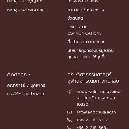
หลักสูตรปริญญาโท
โครงสร้างองค์กร
หลักสูตรปริญญาเอก
ภาควิชา / หน่วยงาน
ชีวิตนิสิต
ONE-STOP
COMMUNICATIONS
สิ่งอำนวยความสะดวก
นโยบายคุ้มครองข้อมูลส่วน
บุคคล และการใช้คุกกี้
ติดต่อคณะ
คณะวิศวกรรมศาสตร์
จุฬาลงกรณ์มหาวิทยาลัย
คณาจารย์ / บุคลากร
ถนนพญาไท แขวงวังใหม่

เบอร์ติดต่อหน่วยงาน
เขตปทุมวัน กรุงเทพฯ
10330
info@eng.chula.ac.th

+66-2-218-6337

+66-2-218-6694
