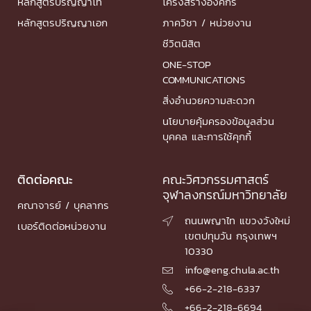
หลักสูตรปริญญาโท
โครงสร้างองค์กร
หลักสูตรปริญญาเอก
ภาควิชา / หน่วยงาน
ชีวิตนิสิต
ONE-STOP
COMMUNICATIONS
สิ่งอำนวยความสะดวก
นโยบายคุ้มครองข้อมูลส่วน
บุคคล และการใช้คุกกี้
ติดต่อคณะ
คณะวิศวกรรมศาสตร์
จุฬาลงกรณ์มหาวิทยาลัย
คณาจารย์ / บุคลากร
ถนนพญาไท แขวงวังใหม่

เบอร์ติดต่อหน่วยงาน
เขตปทุมวัน กรุงเทพฯ
10330
info@eng.chula.ac.th

+66-2-218-6337

+66-2-218-6694
