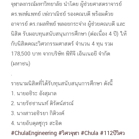
จุฬาลงกรณ์มหาวิทยาลัย นำโดย ผู้ช่วยศาสตราจารย์
ดร.พงษ์แพทย์ เพ่งวาณิชย์ รองคณบดี พร้อมด้วย
อาจารย์ ดร.กมลทิพย์ พลอยกระจ่าง ผู้ช่วยคณบดี และ
นิสิต รับมอบทุนสนับสนุนการศึกษา (ต่อเนื่อง 4 ปี) ให้
กับนิสิตคณะวิศวกรรมศาสตร์ จำนวน 4 ทุน รวม
178,500 บาท จากบริษัท พีทีจี เอ็นเนอยี จำกัด
(มหาชน)
.
รายนามนิสิตที่ได้รับทุนสนับสนุนการศึกษา ดังนี้
1. นายอชิระ อังสุมาล
2. นายรัชชานนท์ ติรัตน์สรณ์
3. นางสาวอชิรยา กิติวงค์
4. นายอับดุลซูกุร สะอิด
#ChulaEngineering
#วิศวจุฬา
#Chula
#112ปีวิศว