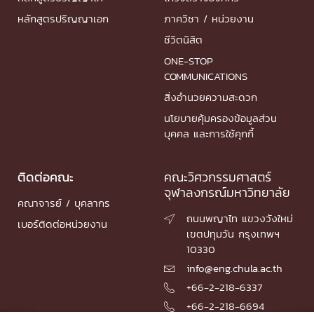
หลักสูตรปริญญาเอก
ภาควิชา / หน่วยงาน
ชีวิตนิสิต
ONE-STOP
COMMUNICATIONS
สิ่งอำนวยความสะดวก
นโยบายคุ้มครองข้อมูลส่วน
บุคคล และการใช้คุกกี้
ติดต่อคณะ
คณะวิศวกรรมศาสตร์
จุฬาลงกรณ์มหาวิทยาลัย
คณาจารย์ / บุคลากร
ถนนพญาไท แขวงวังใหม่

เบอร์ติดต่อหน่วยงาน
เขตปทุมวัน กรุงเทพฯ
10330
info@eng.chula.ac.th

+66-2-218-6337

+66-2-218-6694
