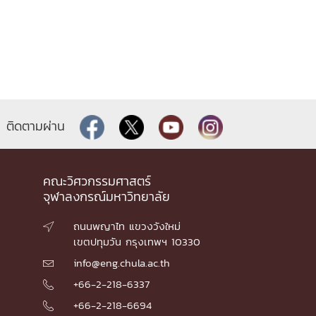
ติดตามผ่าน
คณะวิศวกรรมศาสตร์
จุฬาลงกรณ์มหาวิทยาลัย
ถนนพญาไท แขวงวังใหม่

เขตปทุมวัน กรุงเทพฯ 10330
info@eng.chula.ac.th

+66-2-218-6337

+66-2-218-6694
