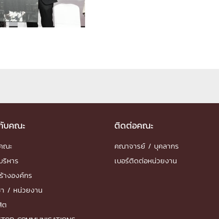
ด้วยวิศวกรรม
นรู้ตลอดชีวิต
งสร้างองค์กร
ุณ
วกับคณะ
ติดต่อคณะ
NTS
ำคณะ
คณาจารย์ / บุคลากร
บริหาร
เบอร์ติดต่อหน่วยงาน
ร้างองค์กร
ชา / หน่วยงาน
สิต