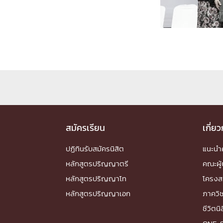
Engineering My World : สร้างสรรค์โลกใหม่
โครงการ Chula Engineering สนับสนุนการเรีย
(Lifelong Learning)
FACULTY
หน้าแรกบุคลากร

คณะผู้บริหาร
คณาจารย์ / บุคลากร
โคร
ทำเนียบศักดิ์อินทาเนีย
ศาสตราจารย์กิตติค
ปริญญากิตติมศักดิ์
สมัครเรียน
เกี่ย
DEPARTME
ปฏิทินรับสมัครนิสิต
แนะน
หลักสูตรปริญญาตรี
คณะผู้
หน้าแรกภาควิชา/หน่วยงาน

หลักสูตรปริญญาโท
โครงส
หน่วยงาน
เบอร์ติดต่อหน่วยงาน
หลักสูตรปริญญาเอก
ภาควิ
RESEARCH
ชีวิตนิ