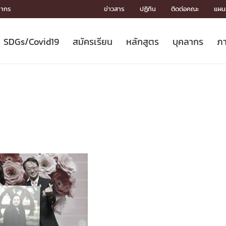
ลากร
ข่าวสาร
ปฏิทิน
ติดต่อคณะ
แผนผ
SDGs/Covid19
สมัครเรียน
หลักสูตร
บุคลากร
ภา
ION
ICS
MENTS
CH
Toward Innovative Society: fight
หลักสูตรที่เปิดสอน
หลักสูตรปริญญาตรี
คณะผู้บริหาร
หน่วยงาน
จรรยาบรรณนักวิจัย
เกี่ยวข้องกับ COVID-19















COVID19
(S
ปฏิทินรับสมัครนิสิต
หลักสูตรปริญญาเอก
โครงสร้างองค์กร
กลุ่มวิจัย
Partnership











N
Engineering My World : สร้างสรรค์
ศาสตราจารย์กิตติคุณ
ผลงานวิจัย
สิ่งอำนวยความสะดวก








โลกใหม่ด้วยวิศวกรรม
การ
ประชาสัมพันธ์ทุนวิจัย (ปกติ)
ดาวน์โหลด




ประกาศและแบบฟอร์ม
จุฬาฯ NetAuth





ติดต่อฝ่ายวิจัย
หน่วยวิศวศึกษา




multi-mentoring system

CS