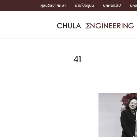
Skip
ผู้สนใจเข้าศึกษา
นิสิตปัจจุบัน
บุคคลทั่วไป
บุค
to
content
หน้าแรกSDGs/Covid19

Toward Innovative Society: fight COVID19
ADMISS
ACADEM
FACULTY
DEPART
RESEAR
ABOUT
หน้าแรกSDGs/Covid19

Sustainable Development Goals (SDGs)
ADMISSIO
41
หน้าแรกสมัครเรียน
หน้าแรกหลักสูตร
หน้าแรกบุคลากร
หน้าแรกภาควิชา/หน่วยงาน
หน้าแรกวิจัย
หน้าแรกเกี่ยวกับคณะ






หน้าแรกสมัครเรียน

หลักสูตรที่เปิดสอน
ข่าวรับสมัครนิสิต
ปฏิทินรับสมัครนิสิต
ACADEMI
หน้าแรกหลักสูตร

หลักสูตรปริญญาตรี
หลักสูตรปริญญาโท
หลักสูตรปริญญาเอก
BULLETIN