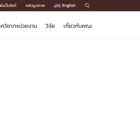
ังเว็บไซต์
คลังรูปภาพ
English

ควิชา/หน่วยงาน
วิจัย
เกี่ยวกับคณะ
Sustainable Development Goals
ข่าวรับสมัครนิสิต
หลักสูตรปริญญาโท
คณาจารย์ / บุคลากร
เบอร์ติดต่อหน่วยงาน
ข่าววิจัย
แนะนำคณะ


DGs)
BULLETIN
ทำเนียบศักดิ์อินทาเนีย
ทำเนียบนักวิจัย
โครงสร้างองค์กร
โครงการ Chula Engineering สนับสนุน
ปริญญากิตติมศักดิ์
วารสารวิชาการ
Facts and Figures
เรียนรู้ตลอดชีวิต (Lifelong Learning)
ประชาสัมพันธ์ทุนวิจัย (พิเศษ)
ติดต่อคณะ

คำถามด้านวิจัยที่พบบ่อย
ห้องสมุด

เชื่อมต่อหน่วยงานด้านวิจัย