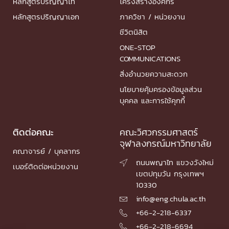
หลักสูตรปริญญาโท
โครงสร้างองค์กร
หลักสูตรปริญญาเอก
ภาควิชา / หน่วยงาน
ชีวิตนิสิต
ONE-STOP
COMMUNICATIONS
สิ่งอำนวยความสะดวก
นโยบายคุ้มครองข้อมูลส่วน
บุคคล และการใช้คุกกี้
ติดต่อคณะ
คณะวิศวกรรมศาสตร์
จุฬาลงกรณ์มหาวิทยาลัย
คณาจารย์ / บุคลากร
ถนนพญาไท แขวงวังใหม่

เบอร์ติดต่อหน่วยงาน
เขตปทุมวัน กรุงเทพฯ
10330
info@eng.chula.ac.th

+66-2-218-6337

+66-2-218-6694
