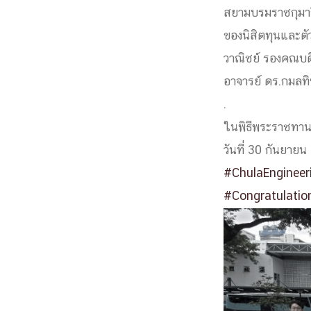
สยามบรมราชกุมาร
Engineering My World : สร้างสรรค์โลกใหม่
ของนิสิตทุนและต
โครงการ Chula Engineering สนับสนุนการเรีย
(Lifelong Learning)
วาณิชย์ รองคณบดี
FACULTY
อาจารย์ ดร.กมลทิพ
.
หน้าแรกบุคลากร

ในพิธีพระราชทาน
คณะผู้บริหาร
คณาจารย์ / บุคลากร
โคร
วันที่ 30 กันยาย
ทำเนียบศักดิ์อินทาเนีย
ศาสตราจารย์กิตติค
#ChulaEngineer
ปริญญากิตติมศักดิ์
DEPARTME
#Congratulatio
หน้าแรกภาควิชา/หน่วยงาน

หน่วยงาน
เบอร์ติดต่อหน่วยงาน
RESEARCH