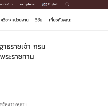
ังเว็บไซต์
คลังรูปภาพ
English

ควิชา/หน่วยงาน
วิจัย
เกี่ยวกับคณะ
Sustainable Development Goals
ข่าวรับสมัครนิสิต
หลักสูตรปริญญาโท
คณาจารย์ / บุคลากร
เบอร์ติดต่อหน่วยงาน
ข่าววิจัย
แนะนำคณะ


DGs)
BULLETIN
ทำเนียบศักดิ์อินทาเนีย
ทำเนียบนักวิจัย
โครงสร้างองค์กร
าธิราชเจ้า กรม
โครงการ Chula Engineering สนับสนุน
ปริญญากิตติมศักดิ์
วารสารวิชาการ
Facts and Figures
เรียนรู้ตลอดชีวิต (Lifelong Learning)
ประชาสัมพันธ์ทุนวิจัย (พิเศษ)
ติดต่อคณะ

ธีพระราชทาน
คำถามด้านวิจัยที่พบบ่อย
ห้องสมุด

เชื่อมต่อหน่วยงานด้านวิจัย
ทพรัตนราชสุดาฯ