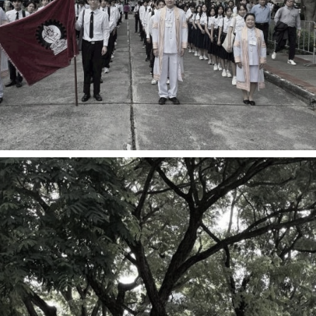
การ
ุนวิจัย (พิเศษ)
บ่อย
tnership
ณะ
ษา