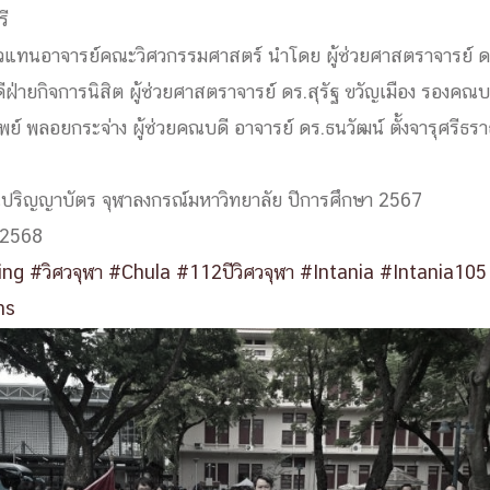
ี
ด้วยวิศวกรรม
ัวแทนอาจารย์คณะวิศวกรรมศาสตร์ นำโดย ผู้ช่วยศาสตราจารย์ ดร
นรู้ตลอดชีวิต
ฝ่ายกิจการนิสิต ผู้ช่วยศาสตราจารย์ ดร.สุรัฐ ขวัญเมือง รองคณบ
ย์ พลอยกระจ่าง ผู้ช่วยคณบดี อาจารย์ ดร.ธนวัฒน์ ตั้งจารุศรีธรา
ปริญญาบัตร จุฬาลงกรณ์มหาวิทยาลัย ปีการศึกษา 2567
งสร้างองค์กร
น 2568
ุณ
ing
#วิศวจุฬา
#Chula
#112ปีวิศวจุฬา
#Intania
#Intania105
NTS
ns