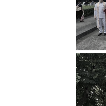
หน้าแรกวิจัย

จรรยาบรรณนักวิจัย
ข่าววิจัย
กลุ่มวิจัย
ทำเนียบนักวิจัย
ผลงานวิจัย
วารสารวิชา
ประชาสัมพันธ์ทุนวิจัย (ปกติ)
ประชาสัมพันธ์ท
ประกาศและแบบฟอร์ม
คำถามด้านวิจัยที่พบ
ติดต่อฝ่ายวิจัย
เชื่อมต่อหน่วยงานด้านวิจัย
multi-mentoring system
ABOUT
หน้าแรกเกี่ยวกับคณะ

เกี่ยวข้องกับ COVID-19
แนะนำคณะ
Par
โครงสร้างองค์กร
สิ่งอำนวยความสะดวก
Facts and Figures
ดาวน์โหลด
ติดต่อค
จุฬาฯ NetAuth
ห้องสมุด
หน่วยวิศวศึก