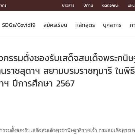
ลากร
ข่าวสาร
ปฏิทิน
ติดต่อคณะ
แผนผ
SDGs/Covid19
สมัครเรียน
หลักสูตร
บุคลากร
ภา
ION
ICS
MENTS
CH
Toward Innovative Society: fight
หลักสูตรที่เปิดสอน
หลักสูตรปริญญาตรี
คณะผู้บริหาร
หน่วยงาน
จรรยาบรรณนักวิจัย
เกี่ยวข้องกับ COVID-19















COVID19
(S
ปฏิทินรับสมัครนิสิต
หลักสูตรปริญญาเอก
โครงสร้างองค์กร
กลุ่มวิจัย
Partnership











N
รรมตั้งซองรับเสด็จสมเด็จพระกนิษฐ
Engineering My World : สร้างสรรค์
ศาสตราจารย์กิตติคุณ
ผลงานวิจัย
สิ่งอำนวยความสะดวก








โลกใหม่ด้วยวิศวกรรม
การ
ประชาสัมพันธ์ทุนวิจัย (ปกติ)
ดาวน์โหลด




ตนราชสุดาฯ สยามบรมราชกุมารี ในพิ
ประกาศและแบบฟอร์ม
จุฬาฯ NetAuth





าฯ ปีการศึกษา 2567
ติดต่อฝ่ายวิจัย
หน่วยวิศวศึกษา




multi-mentoring system

CS
รรมตั้งซองรับเสด็จสมเด็จพระกนิษฐาธิราชเจ้า กรมสมเด็จพระเ