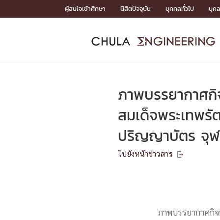
Skip
ผู้สนใจเข้าศึกษา
นิสิตปัจจุบัน
บุคคลทั่วไป
บุค
to
content
หน้าแรกSDGs/Covid19

Toward Innovative Society: fight COVID19
ADMISS
ACADEM
FACULTY
DEPART
RESEAR
ABOUT
หน้าแรกSDGs/Covid19

Sustainable Development Goals (SDGs)
ADMISSIO
ภาพบรรยากาศกิจก
หน้าแรกสมัครเรียน
หน้าแรกหลักสูตร
หน้าแรกบุคลากร
หน้าแรกภาควิชา/หน่วยงาน
หน้าแรกวิจัย
หน้าแรกเกี่ยวกับคณะ






สมเด็จพระเทพรั
หน้าแรกสมัครเรียน

ปริญญาบัตร จุฬ
หลักสูตรที่เปิดสอน
ข่าวรับสมัครนิสิต
ปฏิทินรับสมัครนิสิต
ไปยังหน้าข่าวสาร

ACADEMI
หน้าแรกหลักสูตร

หลักสูตรปริญญาตรี
หลักสูตรปริญญาโท
ภาพบรรยากาศกิจก
หลักสูตรปริญญาเอก
BULLETIN