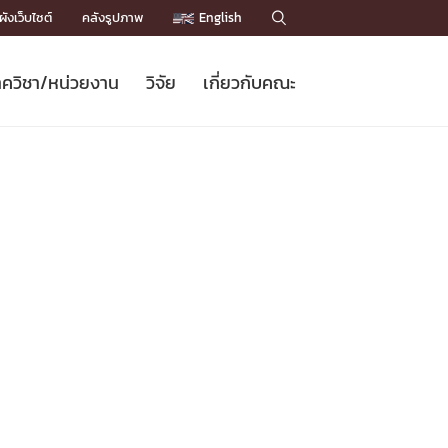
ังเว็บไซต์
คลังรูปภาพ
English

ควิชา/หน่วยงาน
วิจัย
เกี่ยวกับคณะ
Sustainable Development Goals
ข่าวรับสมัครนิสิต
หลักสูตรปริญญาโท
คณาจารย์ / บุคลากร
เบอร์ติดต่อหน่วยงาน
ข่าววิจัย
แนะนำคณะ


DGs)
BULLETIN
ทำเนียบศักดิ์อินทาเนีย
ทำเนียบนักวิจัย
โครงสร้างองค์กร
โครงการ Chula Engineering สนับสนุน
ปริญญากิตติมศักดิ์
วารสารวิชาการ
Facts and Figures
เรียนรู้ตลอดชีวิต (Lifelong Learning)
ประชาสัมพันธ์ทุนวิจัย (พิเศษ)
ติดต่อคณะ

คำถามด้านวิจัยที่พบบ่อย
ห้องสมุด

เชื่อมต่อหน่วยงานด้านวิจัย