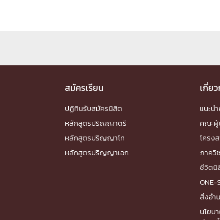
Engineering My World : สร้างสรรค์โลกใหม่
โครงการ Chula Engineering สนับสนุนการเรีย
(Lifelong Learning)
FACULTY
หน้าแรกบุคลากร

สมัครเรียน
เกี่ย
คณะผู้บริหาร
คณาจารย์ / บุคลากร
โคร
ปฏิทินรับสมัครนิสิต
แนะน
ทำเนียบศักดิ์อินทาเนีย
ศาสตราจารย์กิตติค
ปริญญากิตติมศักดิ์
หลักสูตรปริญญาตรี
คณะผู้
DEPARTME
หลักสูตรปริญญาโท
โครงส
หลักสูตรปริญญาเอก
ภาควิ
หน้าแรกภาควิชา/หน่วยงาน
ชีวิตนิ

หน่วยงาน
เบอร์ติดต่อหน่วยงาน
ONE-
RESEARCH
สิ่งอ
นโยบา