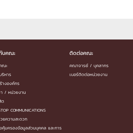
ด้วยวิศวกรรม
นรู้ตลอดชีวิต
วกับคณะ
ติดต่อคณะ
งสร้างองค์กร
ำคณะ
คณาจารย์ / บุคลากร
ุณ
บริหาร
เบอร์ติดต่อหน่วยงาน
NTS
ร้างองค์กร
ชา / หน่วยงาน
สิต
STOP COMMUNICATIONS
ำนวยความสะดวก
ยคุ้มครองข้อมูลส่วนบุคคล และการ