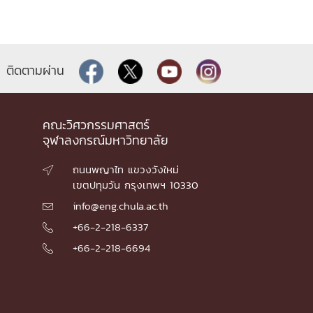
ติดตามผ่าน
คณะวิศวกรรมศาสตร์
จุฬาลงกรณ์มหาวิทยาลัย
ถนนพญาไท แขวงวังใหม่

เขตปทุมวัน กรุงเทพฯ 10330
info@eng.chula.ac.th

+66-2-218-6337

+66-2-218-6694
