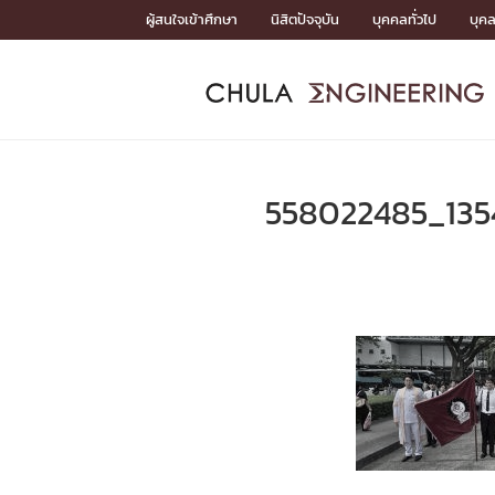
Skip
ผู้สนใจเข้าศึกษา
นิสิตปัจจุบัน
บุคคลทั่วไป
บุค
to
content
หน้าแรกSDGs/Covid19

Toward Innovative Society: fight COVID19
ADMISS
ACADEM
FACULTY
DEPART
RESEAR
ABOUT
หน้าแรกSDGs/Covid19

Sustainable Development Goals (SDGs)
ADMISSIO
558022485_13
หน้าแรกสมัครเรียน
หน้าแรกหลักสูตร
หน้าแรกบุคลากร
หน้าแรกภาควิชา/หน่วยงาน
หน้าแรกวิจัย
หน้าแรกเกี่ยวกับคณะ






หน้าแรกสมัครเรียน

หลักสูตรที่เปิดสอน
ข่าวรับสมัครนิสิต
ปฏิทินรับสมัครนิสิต
ACADEMI
หน้าแรกหลักสูตร

หลักสูตรปริญญาตรี
หลักสูตรปริญญาโท
หลักสูตรปริญญาเอก
BULLETIN