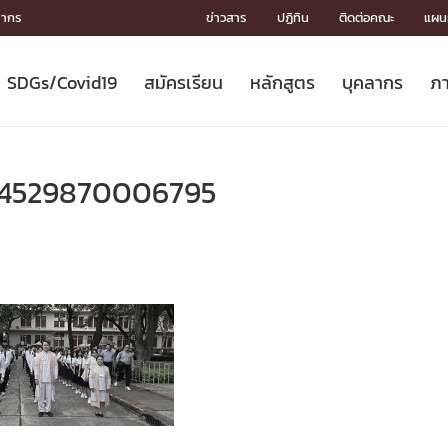
ลากร
ข่าวสาร
ปฏิทิน
ติดต่อคณะ
แผนผ
SDGs/Covid19
สมัครเรียน
หลักสูตร
บุคลากร
ภา
ION
ICS
MENTS
CH
Toward Innovative Society: fight
หลักสูตรที่เปิดสอน
หลักสูตรปริญญาตรี
คณะผู้บริหาร
หน่วยงาน
จรรยาบรรณนักวิจัย
เกี่ยวข้องกับ COVID-19















COVID19
(S
ปฏิทินรับสมัครนิสิต
หลักสูตรปริญญาเอก
โครงสร้างองค์กร
กลุ่มวิจัย
Partnership











N
54529870006795
Engineering My World : สร้างสรรค์
ศาสตราจารย์กิตติคุณ
ผลงานวิจัย
สิ่งอำนวยความสะดวก








โลกใหม่ด้วยวิศวกรรม
การ
ประชาสัมพันธ์ทุนวิจัย (ปกติ)
ดาวน์โหลด




ประกาศและแบบฟอร์ม
จุฬาฯ NetAuth





ติดต่อฝ่ายวิจัย
หน่วยวิศวศึกษา




multi-mentoring system

CS