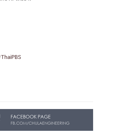
#ThaiPBS
FACEBOOK PAGE
FB.COM/CHULAENGINEERING