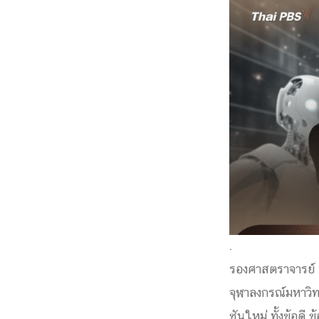
Engineering My World : สร้างสรรค์โลกใหม่
โครงการ Chula Engineering สนับสนุนการเรีย
(Lifelong Learning)
FACULTY
หน้าแรกบุคลากร

คณะผู้บริหาร
คณาจารย์ / บุคลากร
โคร
ทำเนียบศักดิ์อินทาเนีย
ศาสตราจารย์กิตติค
ปริญญากิตติมศักดิ์
DEPARTME
หน้าแรกภาควิชา/หน่วยงาน
.

หน่วยงาน
เบอร์ติดต่อหน่วยงาน
รองศาสตราจารย์ 
RESEARCH
จุฬาลงกรณ์มหาวิท
ชันใหม่ ทั้งข้อดี