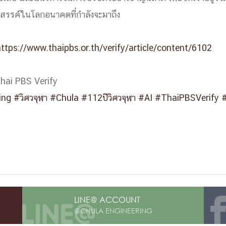
สรรค์ในโลกอนาคตที่กำลังจะมาถึง
การ
https://www.thaipbs.or.th/verify/article/content/6102
ุนวิจัย (พิเศษ)
บ่อย
Thai PBS Verify
ing
#วิศวจุฬา
#Chula
#112ปีวิศวจุฬา
#AI
#ThaiPBSVerify
tnership
ณะ
ษา
LINE@ ACCOUNT
@CHULA ENGINEERING