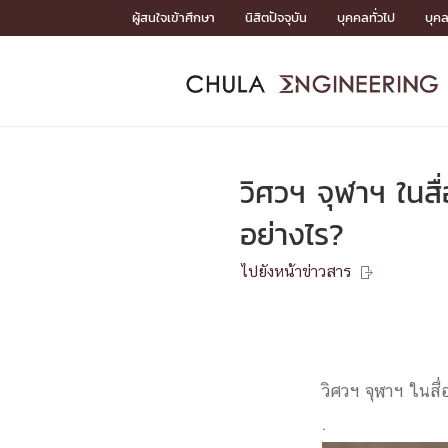
Skip
ผู้สนใจเข้าศึกษา
นิสิตปัจจุบัน
บุคคลทั่วไป
บุค
to
content
หน้าแรกSDGs/Covid19

Toward Innovative Society: fight COVID19
ADMISS
ACADEM
FACULTY
DEPART
RESEAR
ABOUT
หน้าแรกSDGs/Covid19

Sustainable Development Goals (SDGs)
ADMISSIO
วิศวฯ จุฬาฯ ในสื่
หน้าแรกสมัครเรียน
หน้าแรกหลักสูตร
หน้าแรกบุคลากร
หน้าแรกภาควิชา/หน่วยงาน
หน้าแรกวิจัย
หน้าแรกเกี่ยวกับคณะ






อย่างไร?
หน้าแรกสมัครเรียน

หลักสูตรที่เปิดสอน
ไปยังหน้าข่าวสาร
ข่าวรับสมัครนิสิต

ปฏิทินรับสมัครนิสิต
ACADEMI
วิศวฯ จุฬาฯ ในสื่
หน้าแรกหลักสูตร

หลักสูตรปริญญาตรี
หลักสูตรปริญญาโท
.
หลักสูตรปริญญาเอก
BULLETIN