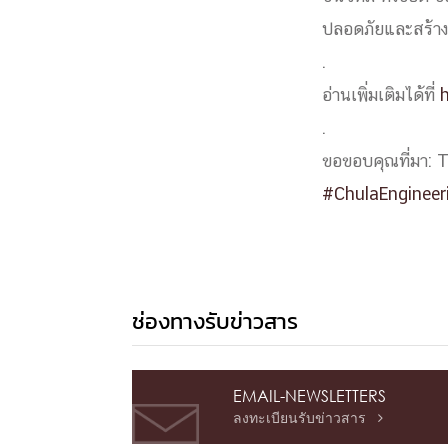
หน้าแรกวิจัย

ปลอดภัยและสร้าง
จรรยาบรรณนักวิจัย
ข่าววิจัย
กลุ่มวิจัย
.
ทำเนียบนักวิจัย
ผลงานวิจัย
วารสารวิชา
อ่านเพิ่มเติมได้ที่
ประชาสัมพันธ์ทุนวิจัย (ปกติ)
ประชาสัมพันธ์ท
ประกาศและแบบฟอร์ม
คำถามด้านวิจัยที่พบ
.
ติดต่อฝ่ายวิจัย
เชื่อมต่อหน่วยงานด้านวิจัย
ขอขอบคุณที่มา: 
multi-mentoring system
#ChulaEngineer
ABOUT
หน้าแรกเกี่ยวกับคณะ

เกี่ยวข้องกับ COVID-19
แนะนำคณะ
Par
ช่องทางรับข่าวสาร
โครงสร้างองค์กร
สิ่งอำนวยความสะดวก
Facts and Figures
ดาวน์โหลด
ติดต่อค
จุฬาฯ NetAuth
ห้องสมุด
หน่วยวิศวศึก
EMAIL-NEWSLETTERS
ลงทะเบียนรับข่าวสาร
