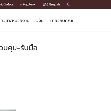
ังเว็บไซต์
คลังรูปภาพ
English

ควิชา/หน่วยงาน
วิจัย
เกี่ยวกับคณะ
Sustainable Development Goals
ข่าวรับสมัครนิสิต
หลักสูตรปริญญาโท
คณาจารย์ / บุคลากร
เบอร์ติดต่อหน่วยงาน
ข่าววิจัย
แนะนำคณะ


DGs)
BULLETIN
ทำเนียบศักดิ์อินทาเนีย
ทำเนียบนักวิจัย
โครงสร้างองค์กร
ควบคุม-รับมือ
โครงการ Chula Engineering สนับสนุน
ปริญญากิตติมศักดิ์
วารสารวิชาการ
Facts and Figures
เรียนรู้ตลอดชีวิต (Lifelong Learning)
ประชาสัมพันธ์ทุนวิจัย (พิเศษ)
ติดต่อคณะ

คำถามด้านวิจัยที่พบบ่อย
ห้องสมุด

เชื่อมต่อหน่วยงานด้านวิจัย