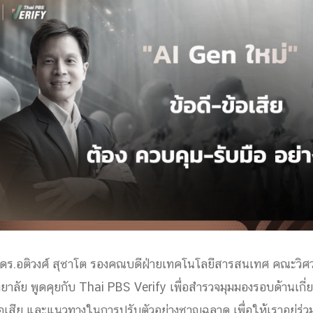
ด้วยวิศวกรรม
นรู้ตลอดชีวิต
งสร้างองค์กร
ุณ
NTS
ดร.อติวงศ์ สุชาโต รองคณบดีฝ่ายเทคโนโลยีสารสนเทศ คณะวิศ
ยาลัย พูดคุยกับ Thai PBS Verify เพื่อสำรวจมุมมองรอบด้านเกี่ย
 ข้อเสีย และแนวทางในการปรับตัวอย่างชาญฉลาด เพื่อให้เราอยู่ร่วม