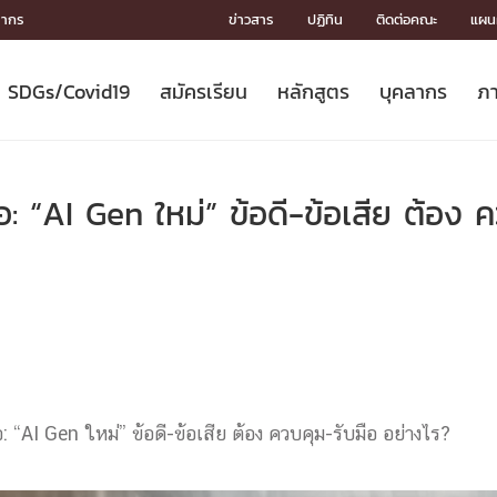
ลากร
ข่าวสาร
ปฏิทิน
ติดต่อคณะ
แผนผ
SDGs/Covid19
สมัครเรียน
หลักสูตร
บุคลากร
ภา
ION
ICS
MENTS
CH
Toward Innovative Society: fight
หลักสูตรที่เปิดสอน
หลักสูตรปริญญาตรี
คณะผู้บริหาร
หน่วยงาน
จรรยาบรรณนักวิจัย
เกี่ยวข้องกับ COVID-19















COVID19
(S
ปฏิทินรับสมัครนิสิต
หลักสูตรปริญญาเอก
โครงสร้างองค์กร
กลุ่มวิจัย
Partnership











N
อ: “AI Gen ใหม่” ข้อดี-ข้อเสีย ต้อง 
Engineering My World : สร้างสรรค์
ศาสตราจารย์กิตติคุณ
ผลงานวิจัย
สิ่งอำนวยความสะดวก








โลกใหม่ด้วยวิศวกรรม
การ
ประชาสัมพันธ์ทุนวิจัย (ปกติ)
ดาวน์โหลด




ประกาศและแบบฟอร์ม
จุฬาฯ NetAuth





ติดต่อฝ่ายวิจัย
หน่วยวิศวศึกษา




multi-mentoring system

CS
อ: “AI Gen ใหม่” ข้อดี-ข้อเสีย ต้อง ควบคุม-รับมือ อย่างไร?