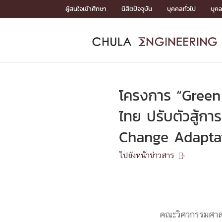
Skip
ผู้สนใจเข้าศึกษา
นิสิตปัจจุบัน
บุคคลทั่วไป
บุค
to
content
หน้าแรกSDGs/Covid19

Toward Innovative Society: fight COVID19
ADMISS
ACADEM
FACULTY
DEPART
RESEAR
ABOUT
หน้าแรกSDGs/Covid19

Sustainable Development Goals (SDGs)
ADMISSIO
โครงการ “Green 
หน้าแรกสมัครเรียน
หน้าแรกหลักสูตร
หน้าแรกบุคลากร
หน้าแรกภาควิชา/หน่วยงาน
หน้าแรกวิจัย
หน้าแรกเกี่ยวกับคณะ






ไทย ปรับตัวสู้ก
หน้าแรกสมัครเรียน

Change Adaptati
หลักสูตรที่เปิดสอน
ข่าวรับสมัครนิสิต
ปฏิทินรับสมัครนิสิต
ไปยังหน้าข่าวสาร

ACADEMI
หน้าแรกหลักสูตร

หลักสูตรปริญญาตรี
หลักสูตรปริญญาโท
คณะวิศวกรรมศาสตร
หลักสูตรปริญญาเอก
BULLETIN