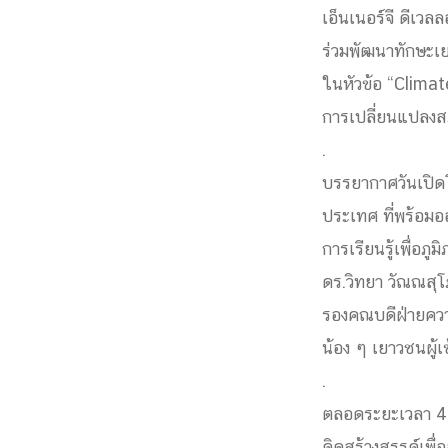
เอ็นเนอร์จี ดีเว
Engineering My World : สร้างสรรค์โลกใหม่
ร่วมพัฒนาทักษะเย
โครงการ Chula Engineering สนับสนุนการเรีย
(Lifelong Learning)
ในหัวข้อ “Climat
FACULTY
การเปลี่ยนแปลงสภ
.
หน้าแรกบุคลากร

บรรยากาศวันเปิดโ
คณะผู้บริหาร
คณาจารย์ / บุคลากร
โคร
ประเทศ ที่พร้อมออ
ทำเนียบศักดิ์อินทาเนีย
ศาสตราจารย์กิตติค
การเรียนรู้เพื่อภ
ปริญญากิตติมศักดิ์
DEPARTME
ดร.วิทยา วัณณสุโ
รองคณบดีฝ่ายความ
หน้าแรกภาควิชา/หน่วยงาน
น้อง ๆ เยาวชนผู้เ

หน่วยงาน
เบอร์ติดต่อหน่วยงาน
.
RESEARCH
ตลอดระยะเวลา 4 ว