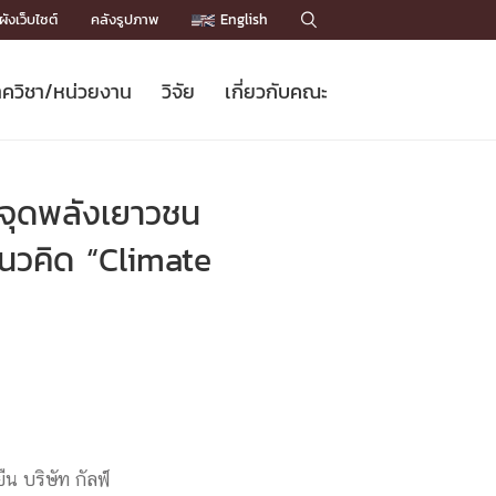
ังเว็บไซต์
คลังรูปภาพ
English

ควิชา/หน่วยงาน
วิจัย
เกี่ยวกับคณะ
Sustainable Development Goals
ข่าวรับสมัครนิสิต
หลักสูตรปริญญาโท
คณาจารย์ / บุคลากร
เบอร์ติดต่อหน่วยงาน
ข่าววิจัย
แนะนำคณะ


DGs)
BULLETIN
ทำเนียบศักดิ์อินทาเนีย
ทำเนียบนักวิจัย
โครงสร้างองค์กร
 จุดพลังเยาวชน
โครงการ Chula Engineering สนับสนุน
ปริญญากิตติมศักดิ์
วารสารวิชาการ
Facts and Figures
เรียนรู้ตลอดชีวิต (Lifelong Learning)
ประชาสัมพันธ์ทุนวิจัย (พิเศษ)
ติดต่อคณะ

แนวคิด “Climate
คำถามด้านวิจัยที่พบบ่อย
ห้องสมุด

เชื่อมต่อหน่วยงานด้านวิจัย
น บริษัท กัลฟ์