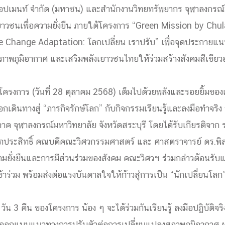
ลลอปเมนท์ จำกัด (มหาชน) และสำนักงานวิทยทรัพยากร จุฬาลงกรณ์
ด้วยวิศวกรรม
าวชนเพื่อความยั่งยืน ภายใต้โครงการ “Green Mission by Chula
นรู้ตลอดชีวิต
e Change Adaptation: โลกเปลี่ยน เราปรับ” เพื่อจุดประกายแน
าพภูมิอากาศ และเสริมพลังเยาวชนไทยให้ร่วมสร้างสังคมสีเขียวอย
ครงการ (วันที่ 28 ตุลาคม 2568) เต็มไปด้วยพลังและรอยยิ้มของ
งสร้างองค์กร
กเดินทางสู่ “ภารกิจรักษ์โลก” กับกิจกรรมเรียนรู้และลงมือทำจริง 
ุณ
ูมิภาค จุฬาลงกรณ์มหาวิทยาลัย จังหวัดสระบุรี โดยได้รับเกียรติจา
NTS
ภประสิทธิ์ คณบดีคณะวิศวกรรมศาสตร์ และ ศาสตราจารย์ ดร.พิสุท
ยั่งยืนและการมีส่วนร่วมของสังคม คณะวิศวฯ ร่วมกล่าวต้อนรับ
ข้าร่วม พร้อมส่งต่อแรงบันดาลใจให้ก้าวสู่การเป็น “นักเปลี่ยนโลก”
ัน 3 คืน ของโครงการ น้อง ๆ จะได้ร่วมกันเรียนรู้ ลงมือปฏิบัติ