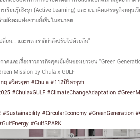
ื่อออกแบบแนวทางการปรับตัวต่อการเปลี่ยนแปลงสภาพภูมิอากาศ ผ
 การเรียนรู้เชิงรุก (Active Learning) และ แนวคิดเศรษฐกิจหมุนเว
้างสังคมแห่งความยั่งยืนในอนาคต
การ
ุนวิจัย (พิเศษ)
บ่อย
ปลี่ยน… และพวกเราก็กำลังปรับไปด้วยกัน”
าศและเรื่องราวภารกิจสุดเข้มข้นของเยาวชน “Green Generati
Green Mission by Chula x GULF
ing
#วิศวจุฬา
#Chula
#112ปีวิศวจุฬา
2025
tnership
#ChulaxGULF
#ClimateChangeAdaptation
#GreenM
ณะ
2
#Sustainability
#CircularEconomy
#GreenGeneration
#
ษา
#GulfEnergy
#GulfSPARK