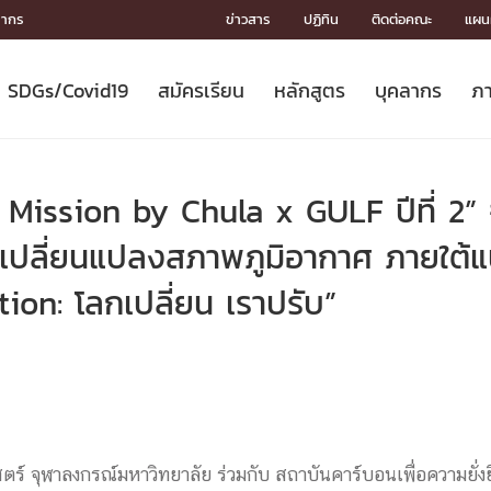
ลากร
ข่าวสาร
ปฏิทิน
ติดต่อคณะ
แผนผ
SDGs/Covid19
สมัครเรียน
หลักสูตร
บุคลากร
ภา
ION
ICS
MENTS
CH
Toward Innovative Society: fight
หลักสูตรที่เปิดสอน
หลักสูตรปริญญาตรี
คณะผู้บริหาร
หน่วยงาน
จรรยาบรรณนักวิจัย
เกี่ยวข้องกับ COVID-19















COVID19
(S
ปฏิทินรับสมัครนิสิต
หลักสูตรปริญญาเอก
โครงสร้างองค์กร
กลุ่มวิจัย
Partnership











N
Mission by Chula x GULF ปีที่ 2”
Engineering My World : สร้างสรรค์
ศาสตราจารย์กิตติคุณ
ผลงานวิจัย
สิ่งอำนวยความสะดวก








โลกใหม่ด้วยวิศวกรรม
การ
ประชาสัมพันธ์ทุนวิจัย (ปกติ)
ดาวน์โหลด




ารเปลี่ยนแปลงสภาพภูมิอากาศ ภายใต้
ประกาศและแบบฟอร์ม
จุฬาฯ NetAuth





on: โลกเปลี่ยน เราปรับ”
ติดต่อฝ่ายวิจัย
หน่วยวิศวศึกษา




multi-mentoring system

CS
์ จุฬาลงกรณ์มหาวิทยาลัย ร่วมกับ สถาบันคาร์บอนเพื่อความยั่งยื