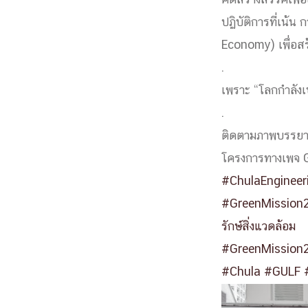
คิดสร้างสรรค์เพ
หน้าแรกวิจัย

ปฏิบัติการที่เน้น
จรรยาบรรณนักวิจัย
ข่าววิจัย
กลุ่มวิจัย
Economy) เพื่อสร
ทำเนียบนักวิจัย
ผลงานวิจัย
วารสารวิชา
ประชาสัมพันธ์ทุนวิจัย (ปกติ)
ประชาสัมพันธ์ท
.
ประกาศและแบบฟอร์ม
คำถามด้านวิจัยที่พบ
เพราะ “โลกกำลังเ
ติดต่อฝ่ายวิจัย
เชื่อมต่อหน่วยงานด้านวิจัย
.
multi-mentoring system
ติดตามภาพบรรยาก
ABOUT
โครงการทางเพจ 
#ChulaEngineer
หน้าแรกเกี่ยวกับคณะ

เกี่ยวข้องกับ COVID-19
#GreenMission
แนะนำคณะ
Par
โครงสร้างองค์กร
สิ่งอำนวยความสะดวก
รักษ์สิ่งแวดล้อม
Facts and Figures
ดาวน์โหลด
ติดต่อค
#GreenMission
จุฬาฯ NetAuth
ห้องสมุด
หน่วยวิศวศึก
#Chula
#GULF