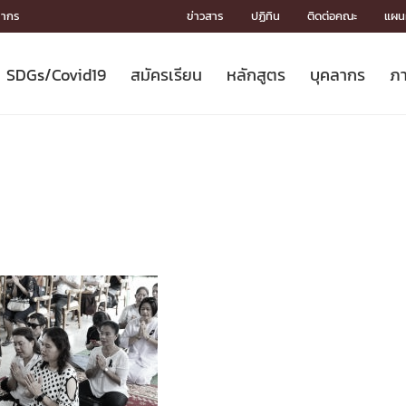
ลากร
ข่าวสาร
ปฏิทิน
ติดต่อคณะ
แผนผ
SDGs/Covid19
สมัครเรียน
หลักสูตร
บุคลากร
ภา
ION
ICS
MENTS
CH
Toward Innovative Society: fight
หลักสูตรที่เปิดสอน
หลักสูตรปริญญาตรี
คณะผู้บริหาร
หน่วยงาน
จรรยาบรรณนักวิจัย
เกี่ยวข้องกับ COVID-19















COVID19
(S
ปฏิทินรับสมัครนิสิต
หลักสูตรปริญญาเอก
โครงสร้างองค์กร
กลุ่มวิจัย
Partnership











N
Engineering My World : สร้างสรรค์
ศาสตราจารย์กิตติคุณ
ผลงานวิจัย
สิ่งอำนวยความสะดวก








โลกใหม่ด้วยวิศวกรรม
การ
ประชาสัมพันธ์ทุนวิจัย (ปกติ)
ดาวน์โหลด




ประกาศและแบบฟอร์ม
จุฬาฯ NetAuth





ติดต่อฝ่ายวิจัย
หน่วยวิศวศึกษา




multi-mentoring system

CS