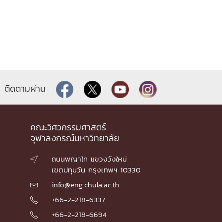
ติดตามผ่าน
คณะวิศวกรรมศาสตร์
จุฬาลงกรณ์มหาวิทยาลัย
ถนนพญาไท แขวงวังใหม่

เขตปทุมวัน กรุงเทพฯ 10330
info@eng.chula.ac.th

+66-2-218-6337

+66-2-218-6694
