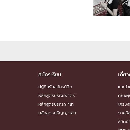
Engineering My World : สร้างสรรค์โลกใหม่
โครงการ Chula Engineering สนับสนุนการเรีย
(Lifelong Learning)
FACULTY
หน้าแรกบุคลากร

คณะผู้บริหาร
คณาจารย์ / บุคลากร
โคร
ทำเนียบศักดิ์อินทาเนีย
ศาสตราจารย์กิตติค
ปริญญากิตติมศักดิ์
สมัครเรียน
เกี่ย
DEPARTME
ปฏิทินรับสมัครนิสิต
แนะน
หลักสูตรปริญญาตรี
คณะผู้
หน้าแรกภาควิชา/หน่วยงาน

หลักสูตรปริญญาโท
โครงส
หน่วยงาน
เบอร์ติดต่อหน่วยงาน
หลักสูตรปริญญาเอก
ภาควิ
RESEARCH
ชีวิตนิ