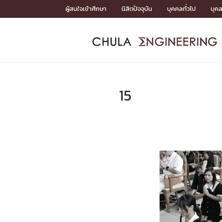
Skip
ผู้สนใจเข้าศึกษา
นิสิตปัจจุบัน
บุคคลทั่วไป
บุค
to
content
หน้าแรกSDGs/Covid19

Toward Innovative Society: fight COVID19
ADMISS
ACADEM
FACULTY
DEPART
RESEAR
ABOUT
หน้าแรกSDGs/Covid19

Sustainable Development Goals (SDGs)
ADMISSIO
15
หน้าแรกสมัครเรียน
หน้าแรกหลักสูตร
หน้าแรกบุคลากร
หน้าแรกภาควิชา/หน่วยงาน
หน้าแรกวิจัย
หน้าแรกเกี่ยวกับคณะ






หน้าแรกสมัครเรียน

หลักสูตรที่เปิดสอน
ข่าวรับสมัครนิสิต
ปฏิทินรับสมัครนิสิต
ACADEMI
หน้าแรกหลักสูตร

หลักสูตรปริญญาตรี
หลักสูตรปริญญาโท
หลักสูตรปริญญาเอก
BULLETIN