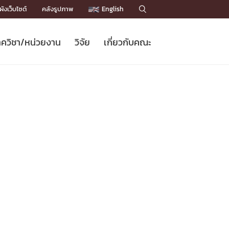
ังเว็บไซต์
คลังรูปภาพ
English

ควิชา/หน่วยงาน
วิจัย
เกี่ยวกับคณะ
Sustainable Development Goals
ข่าวรับสมัครนิสิต
หลักสูตรปริญญาโท
คณาจารย์ / บุคลากร
เบอร์ติดต่อหน่วยงาน
ข่าววิจัย
แนะนำคณะ


DGs)
BULLETIN
ทำเนียบศักดิ์อินทาเนีย
ทำเนียบนักวิจัย
โครงสร้างองค์กร
โครงการ Chula Engineering สนับสนุน
ปริญญากิตติมศักดิ์
วารสารวิชาการ
Facts and Figures
เรียนรู้ตลอดชีวิต (Lifelong Learning)
ประชาสัมพันธ์ทุนวิจัย (พิเศษ)
ติดต่อคณะ

คำถามด้านวิจัยที่พบบ่อย
ห้องสมุด

เชื่อมต่อหน่วยงานด้านวิจัย