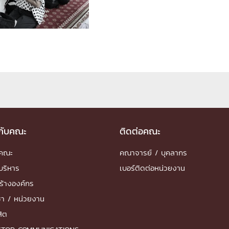
ด้วยวิศวกรรม
นรู้ตลอดชีวิต
งสร้างองค์กร
ุณ
วกับคณะ
ติดต่อคณะ
NTS
ำคณะ
คณาจารย์ / บุคลากร
บริหาร
เบอร์ติดต่อหน่วยงาน
ร้างองค์กร
ชา / หน่วยงาน
สิต