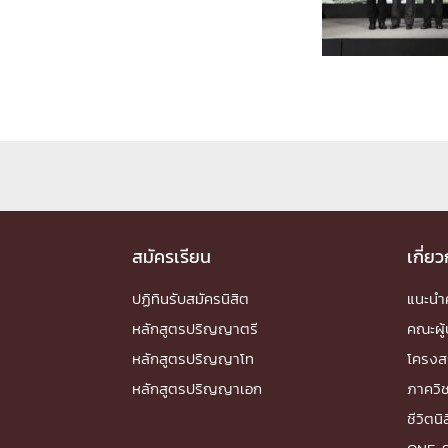
Engineering My World : สร้างสรรค์โลกใหม่
โครงการ Chula Engineering สนับสนุนการเรีย
(Lifelong Learning)
FACULTY
หน้าแรกบุคลากร

คณะผู้บริหาร
คณาจารย์ / บุคลากร
โคร
ทำเนียบศักดิ์อินทาเนีย
ศาสตราจารย์กิตติค
ปริญญากิตติมศักดิ์
สมัครเรียน
เกี่ย
DEPARTME
ปฏิทินรับสมัครนิสิต
แนะน
หลักสูตรปริญญาตรี
คณะผู้
หน้าแรกภาควิชา/หน่วยงาน

หลักสูตรปริญญาโท
โครงส
หน่วยงาน
เบอร์ติดต่อหน่วยงาน
หลักสูตรปริญญาเอก
ภาควิ
RESEARCH
ชีวิตนิ