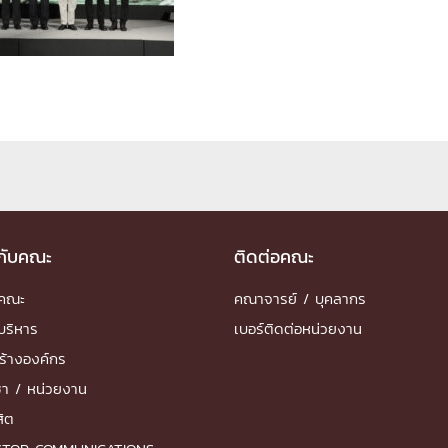
ด้วยวิศวกรรม
นรู้ตลอดชีวิต
งสร้างองค์กร
ุณ
วกับคณะ
ติดต่อคณะ
NTS
ำคณะ
คณาจารย์ / บุคลากร
บริหาร
เบอร์ติดต่อหน่วยงาน
ร้างองค์กร
ชา / หน่วยงาน
สิต