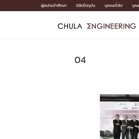
Skip
ผู้สนใจเข้าศึกษา
นิสิตปัจจุบัน
บุคคลทั่วไป
บุค
to
content
หน้าแรกSDGs/Covid19

Toward Innovative Society: fight COVID19
ADMISS
ACADEM
FACULTY
DEPART
RESEAR
ABOUT
หน้าแรกSDGs/Covid19

Sustainable Development Goals (SDGs)
ADMISSIO
04
หน้าแรกสมัครเรียน
หน้าแรกหลักสูตร
หน้าแรกบุคลากร
หน้าแรกภาควิชา/หน่วยงาน
หน้าแรกวิจัย
หน้าแรกเกี่ยวกับคณะ






หน้าแรกสมัครเรียน

หลักสูตรที่เปิดสอน
ข่าวรับสมัครนิสิต
ปฏิทินรับสมัครนิสิต
ACADEMI
หน้าแรกหลักสูตร

หลักสูตรปริญญาตรี
หลักสูตรปริญญาโท
หลักสูตรปริญญาเอก
BULLETIN