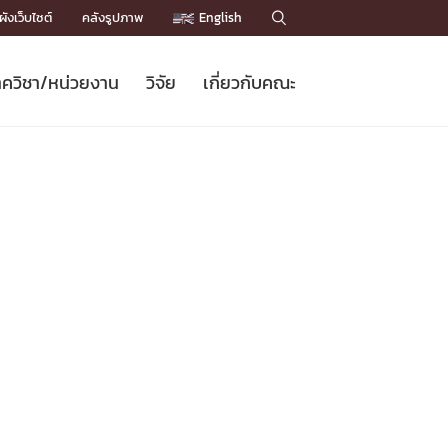
ังเว็บไซต์
คลังรูปภาพ
English

ควิชา/หน่วยงาน
วิจัย
เกี่ยวกับคณะ
Sustainable Development Goals
ข่าวรับสมัครนิสิต
หลักสูตรปริญญาโท
คณาจารย์ / บุคลากร
เบอร์ติดต่อหน่วยงาน
ข่าววิจัย
แนะนำคณะ


DGs)
BULLETIN
ทำเนียบศักดิ์อินทาเนีย
ทำเนียบนักวิจัย
โครงสร้างองค์กร
โครงการ Chula Engineering สนับสนุน
ปริญญากิตติมศักดิ์
วารสารวิชาการ
Facts and Figures
เรียนรู้ตลอดชีวิต (Lifelong Learning)
ประชาสัมพันธ์ทุนวิจัย (พิเศษ)
ติดต่อคณะ

คำถามด้านวิจัยที่พบบ่อย
ห้องสมุด

เชื่อมต่อหน่วยงานด้านวิจัย