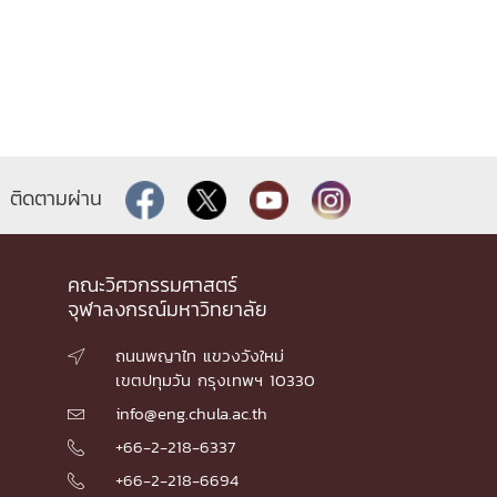
ติดตามผ่าน
คณะวิศวกรรมศาสตร์
จุฬาลงกรณ์มหาวิทยาลัย
ถนนพญาไท แขวงวังใหม่

เขตปทุมวัน กรุงเทพฯ 10330
info@eng.chula.ac.th

+66-2-218-6337

+66-2-218-6694
