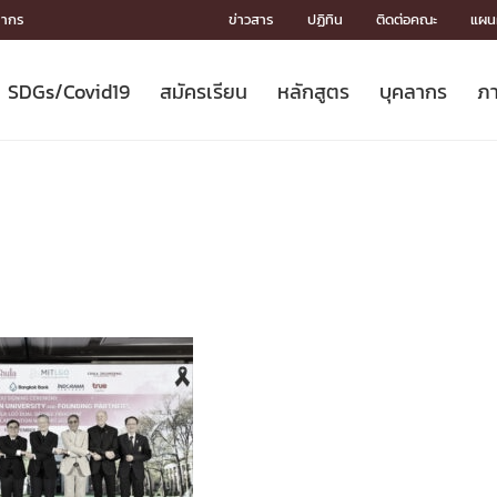
ลากร
ข่าวสาร
ปฏิทิน
ติดต่อคณะ
แผนผ
SDGs/Covid19
สมัครเรียน
หลักสูตร
บุคลากร
ภา
ION
ICS
MENTS
CH
Toward Innovative Society: fight
หลักสูตรที่เปิดสอน
หลักสูตรปริญญาตรี
คณะผู้บริหาร
หน่วยงาน
จรรยาบรรณนักวิจัย
เกี่ยวข้องกับ COVID-19















COVID19
(S
ปฏิทินรับสมัครนิสิต
หลักสูตรปริญญาเอก
โครงสร้างองค์กร
กลุ่มวิจัย
Partnership











N
Engineering My World : สร้างสรรค์
ศาสตราจารย์กิตติคุณ
ผลงานวิจัย
สิ่งอำนวยความสะดวก








โลกใหม่ด้วยวิศวกรรม
การ
ประชาสัมพันธ์ทุนวิจัย (ปกติ)
ดาวน์โหลด




ประกาศและแบบฟอร์ม
จุฬาฯ NetAuth





ติดต่อฝ่ายวิจัย
หน่วยวิศวศึกษา




multi-mentoring system

CS