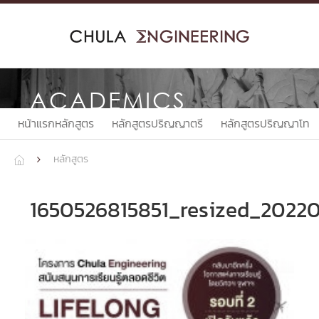
Skip
to
content
ACADEMICS
หน้าแรกหลักสูตร
หลักสูตรปริญญาตรี
หลักสูตรปริญญาโท
หลักสูตร


1650526815851_resized_2022