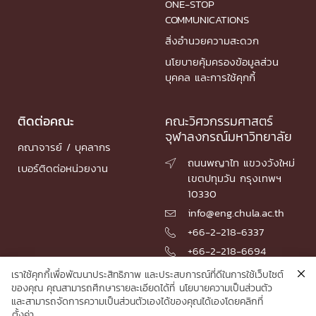
ONE-STOP
COMMUNICATIONS
สิ่งอำนวยความสะดวก
นโยบายคุ้มครองข้อมูลส่วน
บุคคล และการใช้คุกกี้
ติดต่อคณะ
คณะวิศวกรรมศาสตร์
จุฬาลงกรณ์มหาวิทยาลัย
คณาจารย์ / บุคลากร
ถนนพญาไท แขวงวังใหม่

เบอร์ติดต่อหน่วยงาน
เขตปทุมวัน กรุงเทพฯ
10330
info@eng.chula.ac.th

+66-2-218-6337

+66-2-218-6694

เราใช้คุกกี้เพื่อพัฒนาประสิทธิภาพ และประสบการณ์ที่ดีในการใช้เว็บไซต์
ของคุณ คุณสามารถศึกษารายละเอียดได้ที่
นโยบายความเป็นส่วนตัว
และสามารถจัดการความเป็นส่วนตัวเองได้ของคุณได้เองโดยคลิกที่
© 2026 Faculty of Engineering, Chulalongkorn University
ตั้งค่า