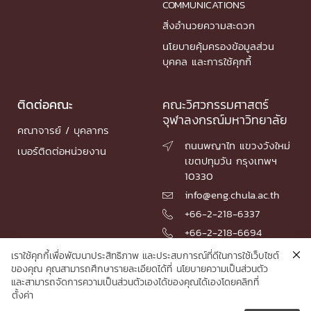
COMMUNICATIONS
สิ่งอำนวยความสะดวก
นโยบายคุ้มครองข้อมูลส่วน
บุคคล และการใช้คุกกี้
ติดต่อคณะ
คณะวิศวกรรมศาสตร์
จุฬาลงกรณ์มหาวิทยาลัย
คณาจารย์ / บุคลากร
ถนนพญาไท แขวงวังใหม่

เบอร์ติดต่อหน่วยงาน
เขตปทุมวัน กรุงเทพฯ
10330
info@eng.chula.ac.th

+66-2-218-6337

+66-2-218-6694

เราใช้คุกกี้เพื่อพัฒนาประสิทธิภาพ และประสบการณ์ที่ดีในการใช้เว็บไซต์
ของคุณ คุณสามารถศึกษารายละเอียดได้ที่
นโยบายความเป็นส่วนตัว
และสามารถจัดการความเป็นส่วนตัวเองได้ของคุณได้เองโดยคลิกที่
© 2026 Faculty of Engineering, Chulalongkorn University
ตั้งค่า