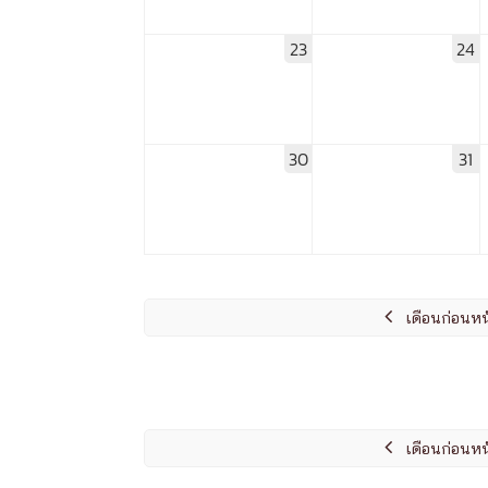
หน้าแรกวิจัย

จรรยาบรรณนักวิจัย
ข่าววิจัย
กลุ่มวิจัย
23
24
ทำเนียบนักวิจัย
ผลงานวิจัย
วารสารวิชา
ประชาสัมพันธ์ทุนวิจัย (ปกติ)
ประชาสัมพันธ์ท
ประกาศและแบบฟอร์ม
คำถามด้านวิจัยที่พบ
30
31
ติดต่อฝ่ายวิจัย
เชื่อมต่อหน่วยงานด้านวิจัย
multi-mentoring system
ABOUT
หน้าแรกเกี่ยวกับคณะ


เดือนก่อนหน
เกี่ยวข้องกับ COVID-19
แนะนำคณะ
Par
โครงสร้างองค์กร
สิ่งอำนวยความสะดวก
Facts and Figures
ดาวน์โหลด
ติดต่อค
จุฬาฯ NetAuth
ห้องสมุด
หน่วยวิศวศึก

เดือนก่อนหน