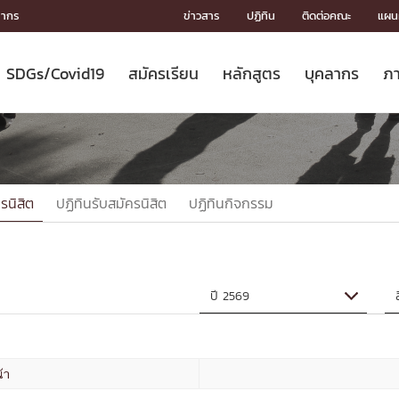
ลากร
ข่าวสาร
ปฏิทิน
ติดต่อคณะ
แผนผ
SDGs/Covid19
สมัครเรียน
หลักสูตร
บุคลากร
ภา
ION
ICS
MENTS
CH
Toward Innovative Society: fight
หลักสูตรที่เปิดสอน
หลักสูตรปริญญาตรี
คณะผู้บริหาร
หน่วยงาน
จรรยาบรรณนักวิจัย
เกี่ยวข้องกับ COVID-19















COVID19
(S
ปฏิทินรับสมัครนิสิต
หลักสูตรปริญญาเอก
โครงสร้างองค์กร
กลุ่มวิจัย
Partnership











N
Engineering My World : สร้างสรรค์
ศาสตราจารย์กิตติคุณ
ผลงานวิจัย
สิ่งอำนวยความสะดวก








โลกใหม่ด้วยวิศวกรรม
การ
ประชาสัมพันธ์ทุนวิจัย (ปกติ)
ดาวน์โหลด




รนิสิต
ปฏิทินรับสมัครนิสิต
ปฏิทินกิจกรรม
ประกาศและแบบฟอร์ม
จุฬาฯ NetAuth





ติดต่อฝ่ายวิจัย
หน่วยวิศวศึกษา




multi-mentoring system

CS
้า