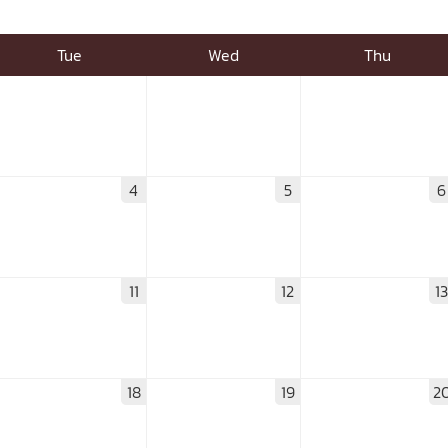
ด้วยวิศวกรรม
นรู้ตลอดชีวิต
Tue
Wed
Thu
4
5
6
งสร้างองค์กร
ุณ
NTS
11
12
1
18
19
2