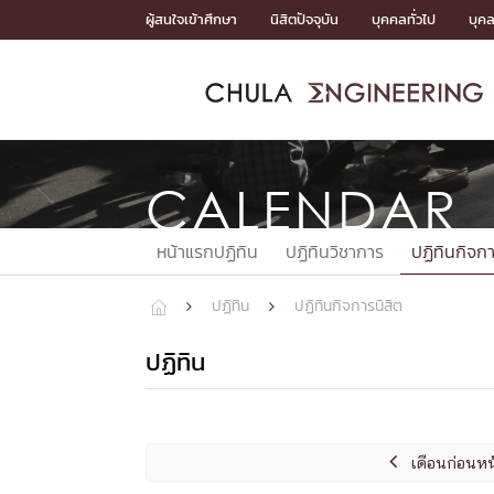
Skip
ผู้สนใจเข้าศึกษา
นิสิตปัจจุบัน
บุคคลทั่วไป
บุค
to
content
หน้าแรกSDGs/Covid19

Toward Innovative Society: fight COVID19
ADMISS
ACADEM
FACULTY
DEPART
RESEAR
ABOUT
หน้าแรกSDGs/Covid19

Sustainable Development Goals (SDGs)
CALENDAR
ADMISSIO
หน้าแรกสมัครเรียน
หน้าแรกหลักสูตร
หน้าแรกบุคลากร
หน้าแรกภาควิชา/หน่วยงาน
หน้าแรกวิจัย
หน้าแรกเกี่ยวกับคณะ






หน้าแรกปฏิทิน
ปฏิทินวิชาการ
ปฏิทินกิจกา
หน้าแรกสมัครเรียน

หลักสูตรที่เปิดสอน
ข่าวรับสมัครนิสิต
ปฏิทิน
ปฏิทินกิจการนิสิต



ปฏิทินรับสมัครนิสิต
ACADEMI
ปฏิทิน
หน้าแรกหลักสูตร

หลักสูตรปริญญาตรี
หลักสูตรปริญญาโท

เดือนก่อนหน
หลักสูตรปริญญาเอก
BULLETIN