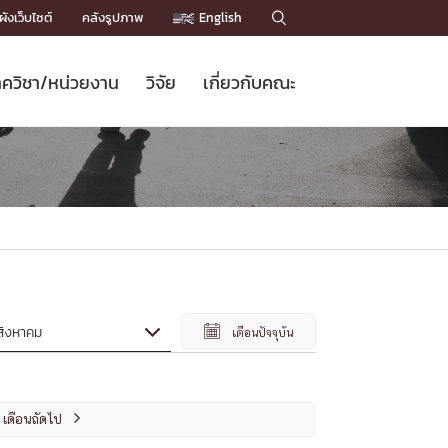
ังเว็บไซต์
คลังรูปภาพ
English

ควิชา/หน่วยงาน
วิจัย
เกี่ยวกับคณะ
Sustainable Development Goals
ข่าวรับสมัครนิสิต
หลักสูตรปริญญาโท
คณาจารย์ / บุคลากร
เบอร์ติดต่อหน่วยงาน
ข่าววิจัย
แนะนำคณะ


DGs)
BULLETIN
ทำเนียบศักดิ์อินทาเนีย
ทำเนียบนักวิจัย
โครงสร้างองค์กร
โครงการ Chula Engineering สนับสนุน
ปริญญากิตติมศักดิ์
วารสารวิชาการ
Facts and Figures
เรียนรู้ตลอดชีวิต (Lifelong Learning)
ประชาสัมพันธ์ทุนวิจัย (พิเศษ)
ติดต่อคณะ

คำถามด้านวิจัยที่พบบ่อย
ห้องสมุด

เชื่อมต่อหน่วยงานด้านวิจัย

เดือนปัจจุบัน
เดือนถัดไป
