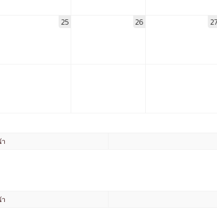
25
26
2
การ
ุนวิจัย (พิเศษ)
บ่อย
้า
tnership
ณะ
ษา
้า