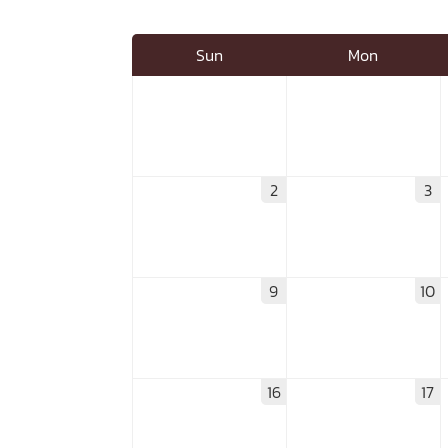
Engineering My World : สร้างสรรค์โลกใหม่
โครงการ Chula Engineering สนับสนุนการเรีย
Sun
Mon
(Lifelong Learning)
FACULTY
หน้าแรกบุคลากร

2
3
คณะผู้บริหาร
คณาจารย์ / บุคลากร
โคร
ทำเนียบศักดิ์อินทาเนีย
ศาสตราจารย์กิตติค
ปริญญากิตติมศักดิ์
DEPARTME
9
10
หน้าแรกภาควิชา/หน่วยงาน

หน่วยงาน
เบอร์ติดต่อหน่วยงาน
16
17
RESEARCH