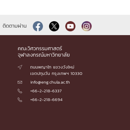
ติดตามผ่าน
คณะวิศวกรรมศาสตร์
จุฬาลงกรณ์มหาวิทยาลัย
ถนนพญาไท แขวงวังใหม่

เขตปทุมวัน กรุงเทพฯ 10330
info@eng.chula.ac.th

+66-2-218-6337

+66-2-218-6694
