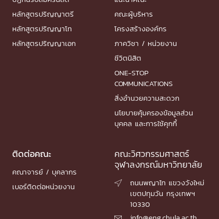
หลักสูตรปริญญาตรี
คณะผู้บริหาร
หลักสูตรปริญญาโท
โครงสร้างองค์กร
หลักสูตรปริญญาเอก
ภาควิชา / หน่วยงาน
ชีวิตนิสิต
ONE-STOP
COMMUNICATIONS
สิ่งอำนวยความสะดวก
นโยบายคุ้มครองข้อมูลส่วน
บุคคล และการใช้คุกกี้
ติดต่อคณะ
คณะวิศวกรรมศาสตร์
จุฬาลงกรณ์มหาวิทยาลัย
คณาจารย์ / บุคลากร
ถนนพญาไท แขวงวังใหม่

เบอร์ติดต่อหน่วยงาน
เขตปทุมวัน กรุงเทพฯ
10330
info@eng.chula.ac.th
