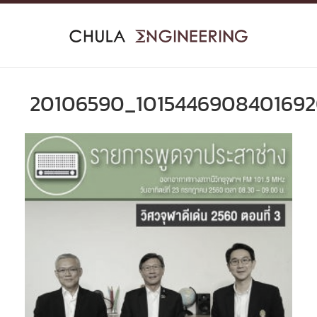
Skip
to
content
20106590_1015446908401692