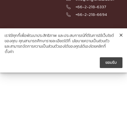
+66-2-218-6337

+66-2-218-6694

เราใช้คุกกี้เพื่อพัฒนาประสิทธิภาพ และประสบการณ์ที่ดีในการใช้เว็บไซต์
© 2026 Faculty of Engineering, Chulalongkorn University
ของคุณ คุณสามารถศึกษารายละเอียดได้ที่
นโยบายความเป็นส่วนตัว
และสามารถจัดการความเป็นส่วนตัวเองได้ของคุณได้เองโดยคลิกที่
ตั้งค่า
ยอมรับ




