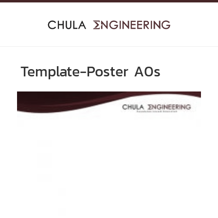
Skip
to
content
Template-Poster A0s