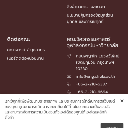
สิ่งอำนวยความสะดวก
นโยบายคุ้มครองข้อมูลส่วน
บุคคล และการใช้คุกกี้
ติดต่อคณะ
คณะวิศวกรรมศาสตร์
จุฬาลงกรณ์มหาวิทยาลัย
คณาจารย์ / บุคลากร
ถนนพญาไท แขวงวังใหม่

เบอร์ติดต่อหน่วยงาน
เขตปทุมวัน กรุงเทพฯ
10330
info@eng.chula.ac.th

+66-2-218-6337

+66-2-218-6694

เราใช้คุกกี้เพื่อพัฒนาประสิทธิภาพ และประสบการณ์ที่ดีในการใช้เว็บไซต์
ของคุณ คุณสามารถศึกษารายละเอียดได้ที่
นโยบายความเป็นส่วนตัว
และสามารถจัดการความเป็นส่วนตัวเองได้ของคุณได้เองโดยคลิกที่
© 2026 Faculty of Engineering, Chulalongkorn University
ตั้งค่า