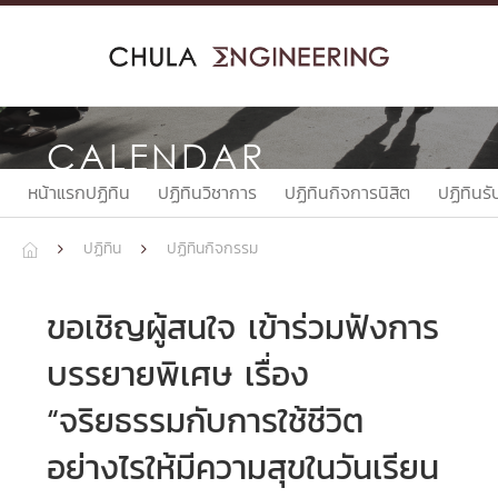
Skip
to
content
CALENDAR
หน้าแรกปฏิทิน
ปฏิทินวิชาการ
ปฏิทินกิจการนิสิต
ปฏิทินรั
ปฏิทิน
ปฏิทินกิจกรรม



ขอเชิญผู้สนใจ เข้าร่วมฟังการ
บรรยายพิเศษ เรื่อง
“จริยธรรมกับการใช้ชีวิต
อย่างไรให้มีความสุขในวันเรียน