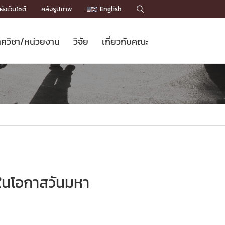
ังเว็บไซต์
คลังรูปภาพ
English

ควิชา/หน่วยงาน
วิจัย
เกี่ยวกับคณะ
Sustainable Development Goals
ข่าวรับสมัครนิสิต
หลักสูตรปริญญาโท
คณาจารย์ / บุคลากร
เบอร์ติดต่อหน่วยงาน
ข่าววิจัย
แนะนำคณะ


DGs)
BULLETIN
ทำเนียบศักดิ์อินทาเนีย
ทำเนียบนักวิจัย
โครงสร้างองค์กร
โครงการ Chula Engineering สนับสนุน
ปริญญากิตติมศักดิ์
วารสารวิชาการ
Facts and Figures
เรียนรู้ตลอดชีวิต (Lifelong Learning)
ประชาสัมพันธ์ทุนวิจัย (พิเศษ)
ติดต่อคณะ

คำถามด้านวิจัยที่พบบ่อย
ห้องสมุด

เชื่อมต่อหน่วยงานด้านวิจัย
งในโอกาสวันมหา