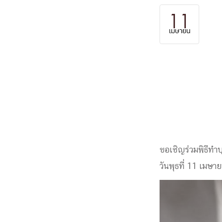
Engineering My World : สร้างสรรค์โลกใหม่
11
โครงการ Chula Engineering สนับสนุนการเรีย
เมษายน
(Lifelong Learning)
FACULTY
หน้าแรกบุคลากร

คณะผู้บริหาร
คณาจารย์ / บุคลากร
โคร
ทำเนียบศักดิ์อินทาเนีย
ศาสตราจารย์กิตติค
ปริญญากิตติมศักดิ์
DEPARTME
ขอเชิญร่วมพิธีท
วันพุธที่ 11 เมษ
หน้าแรกภาควิชา/หน่วยงาน

หน่วยงาน
เบอร์ติดต่อหน่วยงาน
RESEARCH