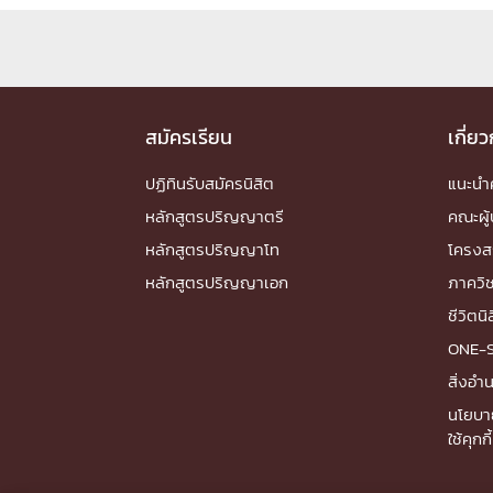
สมัครเรียน
เกี่ย
ปฏิทินรับสมัครนิสิต
แนะน
หลักสูตรปริญญาตรี
คณะผู้
หลักสูตรปริญญาโท
โครงส
หลักสูตรปริญญาเอก
ภาควิ
ชีวิตนิ
ONE-
สิ่งอ
นโยบา
ใช้คุกกี้