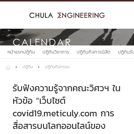
Skip
to
content
CALENDAR
หน้าแรกปฏิทิน
ปฏิทินวิชาการ
ปฏิทินกิจการนิสิต
ปฏิทินรั
ปฏิทิน
ปฏิทินกิจกรรม



รับฟังความรู้จากคณะวิศวฯ ใน
หัวข้อ “เว็บไซต์
covid19.meticuly.com การ
สื่อสารบนโลกออนไลน์ของ