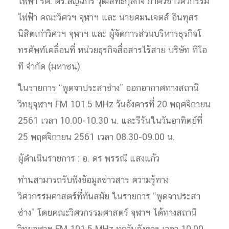
ไฟฟ้า รศ. ดร.ลัญฉกร วุฒิสิทธิกุลกิจ ภาควิชาวิศวกรรม
ไฟฟ้า คณะวิศวฯ จุฬาฯ และ นายศมนเจตส์ อินทุสร
นิสิตเก่าวิศวฯ จุฬาฯ และ ผู้จัดการส่วนบริหารธุรกิจโ
ทรศัพท์เคลื่อนที่ หน่วยธุรกิจสื่อสารไร้สาย บริษัท ทีโอ
ที จำกัด (มหาชน)
ในรายการ “พูดจาประสาช่าง” ออกอากาศทางสถานี
วิทยุ
จุฬาฯ FM 101.5 MHz วันอังคารที่ 20 พฤศจิกายน
2561 เวลา 10.00-10.30 น. และรีรันในวันอาทิตย์ที่
25 พฤศจิกายน 2561 เวลา 08.30-09.00 น.
ผู้ดำเนินรายการ : อ. ดร พรรณี แสงแก้ว
ท่านสามารถรับฟังข้อมูลข่าว
สาร ความรู้ทาง
วิศวกรรมศาสตร์ที
่ทันสมัย ในรายการ “พูดจาประสา
ช่าง” โดยคณะวิศวกรรมศาสตร์ จุฬาฯ ได้ทางสถานี