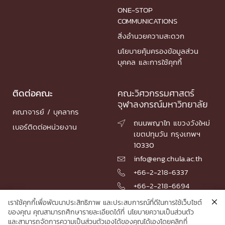
ONE-STOP
COMMUNICATIONS
สิ่งอำนวยความสะดวก
นโยบายคุ้มครองข้อมูลส่วน
บุคคล และการใช้คุกกี้
ติดต่อคณะ
คณะวิศวกรรมศาสตร์
จุฬาลงกรณ์มหาวิทยาลัย
คณาจารย์ / บุคลากร
ถนนพญาไท แขวงวังใหม่

เบอร์ติดต่อหน่วยงาน
เขตปทุมวัน กรุงเทพฯ
10330
info@eng.chula.ac.th

+66-2-218-6337

+66-2-218-6694

เราใช้คุกกี้เพื่อพัฒนาประสิทธิภาพ และประสบการณ์ที่ดีในการใช้เว็บไซต์
ของคุณ คุณสามารถศึกษารายละเอียดได้ที่
นโยบายความเป็นส่วนตัว
และสามารถจัดการความเป็นส่วนตัวเองได้ของคุณได้เองโดยคลิกที่