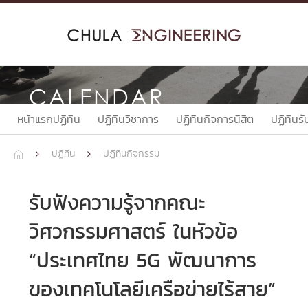
Skip
to
content
CALENDAR
หน้าแรกปฏิทิน
ปฏิทินวิชาการ
ปฏิทินกิจการนิสิต
ปฏิทินรั
ปฏิทิน
ปฏิทินกิจกรรม



รับฟังความรู้จากคณะ
วิศวกรรมศาสตร์ ในหัวข้อ
“ประเทศไทย 5G พัฒนาการ
ของเทคโนโลยีเครือข่ายไร้สาย”