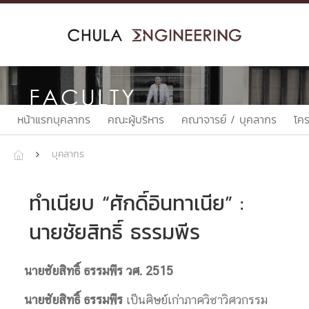
Skip
to
content
FACULTY
หน้าแรกบุคลากร
คณะผู้บริหาร
คณาจารย์ / บุคลากร
โค
บุคลากร


ทำเนียบ “ศักดิ์อินทาเนีย” :
นายชัยสิทธิ์ ธรรมพีร
นายชัยสิทธิ์ ธรรมพีร วศ. 2515
นายชัยสิทธิ์ ธรรมพีร
เป็นศิษย์เก่าภาควิชาวิศวกรรม