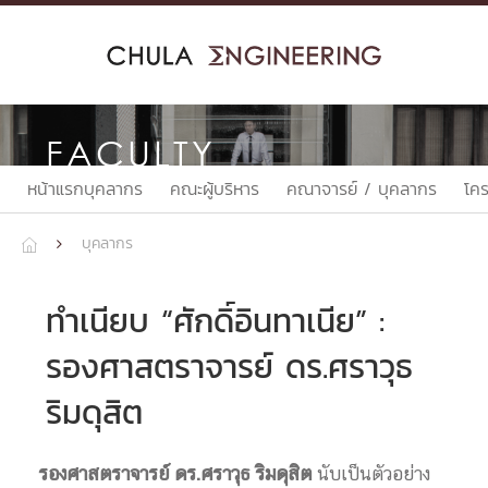
Skip
to
content
FACULTY
หน้าแรกบุคลากร
คณะผู้บริหาร
คณาจารย์ / บุคลากร
โค
บุคลากร


ทำเนียบ “ศักดิ์อินทาเนีย” :
รองศาสตราจารย์ ดร.ศราวุธ
ริมดุสิต
รองศาสตราจารย์ ดร.ศราวุธ ริมดุสิต
นับเป็นตัวอย่าง