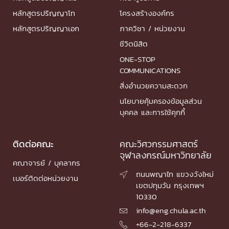
หลักสูตรปริญญาโท
โครงสร้างองค์กร
หลักสูตรปริญญาเอก
ภาควิชา / หน่วยงาน
ชีวิตนิสิต
ONE-STOP
COMMUNICATIONS
สิ่งอำนวยความสะดวก
นโยบายคุ้มครองข้อมูลส่วน
บุคคล และการใช้คุกกี้
ติดต่อคณะ
คณะวิศวกรรมศาสตร์
จุฬาลงกรณ์มหาวิทยาลัย
คณาจารย์ / บุคลากร
ถนนพญาไท แขวงวังใหม่

เบอร์ติดต่อหน่วยงาน
เขตปทุมวัน กรุงเทพฯ
10330
info@eng.chula.ac.th

+66-2-218-6337
