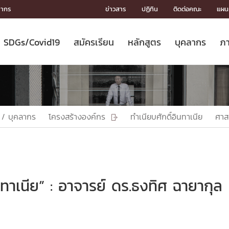
ลากร
ข่าวสาร
ปฏิทิน
ติดต่อคณะ
แผนผ
SDGs/Covid19
สมัครเรียน
หลักสูตร
บุคลากร
ภา
ION
ICS
MENTS
CH
Toward Innovative Society: fight
หลักสูตรที่เปิดสอน
หลักสูตรปริญญาตรี
คณะผู้บริหาร
หน่วยงาน
จรรยาบรรณนักวิจัย
เกี่ยวข้องกับ COVID-19















COVID19
(S
ปฏิทินรับสมัครนิสิต
หลักสูตรปริญญาเอก
โครงสร้างองค์กร
กลุ่มวิจัย
Partnership











N
Engineering My World : สร้างสรรค์
ศาสตราจารย์กิตติคุณ
ผลงานวิจัย
สิ่งอำนวยความสะดวก








โลกใหม่ด้วยวิศวกรรม
การ
ประชาสัมพันธ์ทุนวิจัย (ปกติ)
ดาวน์โหลด




 / บุคลากร
โครงสร้างองค์กร
ทำเนียบศักดิ์อินทาเนีย
ศาส

ประกาศและแบบฟอร์ม
จุฬาฯ NetAuth





ติดต่อฝ่ายวิจัย
หน่วยวิศวศึกษา




multi-mentoring system

CS
ินทาเนีย” : อาจารย์ ดร.ธงทิศ ฉายากุล