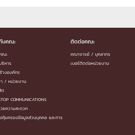
ด้วยวิศวกรรม
นรู้ตลอดชีวิต
วกับคณะ
ติดต่อคณะ
ำคณะ
คณาจารย์ / บุคลากร
งสร้างองค์กร
บริหาร
เบอร์ติดต่อหน่วยงาน
ุณ
ร้างองค์กร
ชา / หน่วยงาน
NTS
สิต
STOP COMMUNICATIONS
ำนวยความสะดวก
ยคุ้มครองข้อมูลส่วนบุคคล และการ