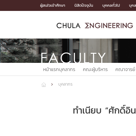
Skip
ผู้สนใจเข้าศึกษา
นิสิตปัจจุบัน
บุคคลทั่วไป
บุค
to
content
หน้าแรกSDGs/Covid19

Toward Innovative Society: fight COVID19
ADMISS
ACADEM
FACULTY
DEPART
RESEAR
ABOUT
หน้าแรกSDGs/Covid19

Sustainable Development Goals (SDGs)
FACULTY
ADMISSIO
หน้าแรกสมัครเรียน
หน้าแรกหลักสูตร
หน้าแรกบุคลากร
หน้าแรกภาควิชา/หน่วยงาน
หน้าแรกวิจัย
หน้าแรกเกี่ยวกับคณะ






หน้าแรกบุคลากร
คณะผู้บริหาร
คณาจารย์
หน้าแรกสมัครเรียน

หลักสูตรที่เปิดสอน
ข่าวรับสมัครนิสิต
บุคลากร


ปฏิทินรับสมัครนิสิต
ACADEMI
ทำเนียบ “ศักดิ์อ
หน้าแรกหลักสูตร

หลักสูตรปริญญาตรี
หลักสูตรปริญญาโท
หลักสูตรปริญญาเอก
BULLETIN