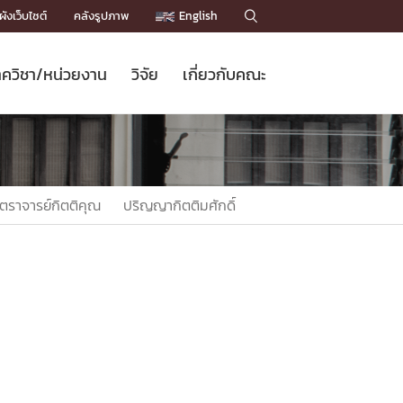
ังเว็บไซต์
คลังรูปภาพ
English

ควิชา/หน่วยงาน
วิจัย
เกี่ยวกับคณะ
Sustainable Development Goals
ข่าวรับสมัครนิสิต
หลักสูตรปริญญาโท
คณาจารย์ / บุคลากร
เบอร์ติดต่อหน่วยงาน
ข่าววิจัย
แนะนำคณะ


DGs)
BULLETIN
ทำเนียบศักดิ์อินทาเนีย
ทำเนียบนักวิจัย
โครงสร้างองค์กร
โครงการ Chula Engineering สนับสนุน
ปริญญากิตติมศักดิ์
วารสารวิชาการ
Facts and Figures
เรียนรู้ตลอดชีวิต (Lifelong Learning)
ประชาสัมพันธ์ทุนวิจัย (พิเศษ)
ติดต่อคณะ

ตราจารย์กิตติคุณ
ปริญญากิตติมศักดิ์
คำถามด้านวิจัยที่พบบ่อย
ห้องสมุด

เชื่อมต่อหน่วยงานด้านวิจัย