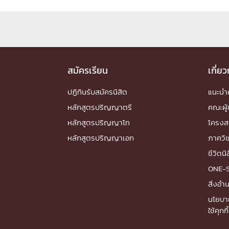
Engineering My World : สร้างสรรค์โลกใหม่
โครงการ Chula Engineering สนับสนุนการเรีย
(Lifelong Learning)
FACULTY
สมัครเรียน
เกี่ย
หน้าแรกบุคลากร

ปฏิทินรับสมัครนิสิต
แนะน
คณะผู้บริหาร
คณาจารย์ / บุคลากร
โคร
หลักสูตรปริญญาตรี
คณะผู้
ทำเนียบศักดิ์อินทาเนีย
ศาสตราจารย์กิตติค
หลักสูตรปริญญาโท
โครงส
ปริญญากิตติมศักดิ์
หลักสูตรปริญญาเอก
ภาควิ
DEPARTME
ชีวิตนิ
ONE-
หน้าแรกภาควิชา/หน่วยงาน

สิ่งอ
หน่วยงาน
เบอร์ติดต่อหน่วยงาน
นโยบา
RESEARCH
ใช้คุกกี้