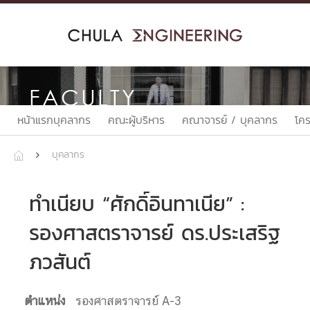
Skip
to
content
FACULTY
หน้าแรกบุคลากร
คณะผู้บริหาร
คณาจารย์ / บุคลากร
โค
บุคลากร


ทำเนียบ “ศักดิ์อินทาเนีย” :
รองศาสตราจารย์ ดร.ประเสริฐ
ภวสันต์
ตำแหน่ง
รองศาสตราจารย์ A-3