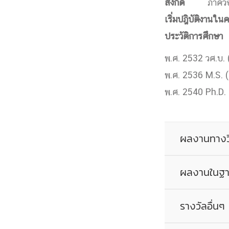
สังกัด
ภาควิ
Engineering My World : สร้างสรรค์โลกใหม่
เริ่มปฎิบัติงานใ
โครงการ Chula Engineering สนับสนุนการเรีย
ประวัติการศึกษ
(Lifelong Learning)
FACULTY
พ.ศ. 2532 วศ.บ. (
พ.ศ. 2536 M.S. (
หน้าแรกบุคลากร

พ.ศ. 2540 Ph.D. 
คณะผู้บริหาร
คณาจารย์ / บุคลากร
โคร
ทำเนียบศักดิ์อินทาเนีย
ศาสตราจารย์กิตติค
ปริญญากิตติมศักดิ์
ผลงานทางว
DEPARTME
ผลงานในฐาน
หน้าแรกภาควิชา/หน่วยงาน

หน่วยงาน
เบอร์ติดต่อหน่วยงาน
RESEARCH
รางวัลอื่นๆ 