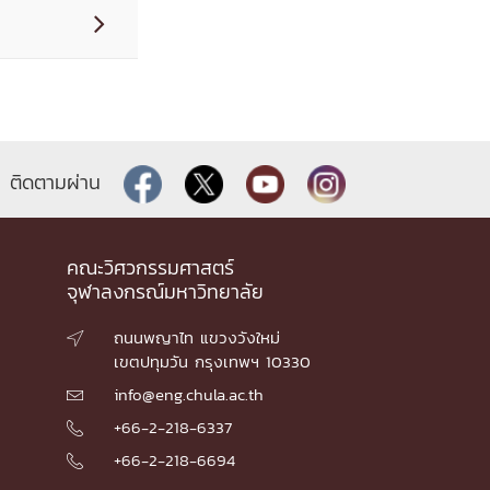

ติดตามผ่าน
คณะวิศวกรรมศาสตร์
จุฬาลงกรณ์มหาวิทยาลัย
ถนนพญาไท แขวงวังใหม่

เขตปทุมวัน กรุงเทพฯ 10330
info@eng.chula.ac.th

+66-2-218-6337

+66-2-218-6694
