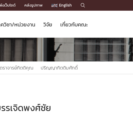
ังเว็บไซต์
คลังรูปภาพ
English

ควิชา/หน่วยงาน
วิจัย
เกี่ยวกับคณะ
Sustainable Development Goals
ข่าวรับสมัครนิสิต
หลักสูตรปริญญาโท
คณาจารย์ / บุคลากร
เบอร์ติดต่อหน่วยงาน
ข่าววิจัย
แนะนำคณะ


DGs)
BULLETIN
ทำเนียบศักดิ์อินทาเนีย
ทำเนียบนักวิจัย
โครงสร้างองค์กร
โครงการ Chula Engineering สนับสนุน
ปริญญากิตติมศักดิ์
วารสารวิชาการ
Facts and Figures
เรียนรู้ตลอดชีวิต (Lifelong Learning)
ประชาสัมพันธ์ทุนวิจัย (พิเศษ)
ติดต่อคณะ

ตราจารย์กิตติคุณ
ปริญญากิตติมศักดิ์
คำถามด้านวิจัยที่พบบ่อย
ห้องสมุด

เชื่อมต่อหน่วยงานด้านวิจัย
บรรเจิดพงศ์ชัย