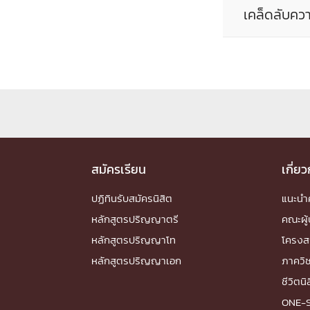
หน้าแรกวิจัย

เคล็ดลับคว
จรรยาบรรณนักวิจัย
ข่าววิจัย
กลุ่มวิจัย
ทำเนียบนักวิจัย
ผลงานวิจัย
วารสารวิชา
ประชาสัมพันธ์ทุนวิจัย (ปกติ)
ประชาสัมพันธ์ท
ประกาศและแบบฟอร์ม
คำถามด้านวิจัยที่พบ
ติดต่อฝ่ายวิจัย
เชื่อมต่อหน่วยงานด้านวิจัย
multi-mentoring system
ABOUT
สมัครเรียน
เกี่ย
หน้าแรกเกี่ยวกับคณะ

ปฏิทินรับสมัครนิสิต
แนะน
เกี่ยวข้องกับ COVID-19
แนะนำคณะ
Par
หลักสูตรปริญญาตรี
คณะผู้
โครงสร้างองค์กร
สิ่งอำนวยความสะดวก
หลักสูตรปริญญาโท
Facts and Figures
ดาวน์โหลด
ติดต่อค
โครงส
จุฬาฯ NetAuth
ห้องสมุด
หน่วยวิศวศึก
หลักสูตรปริญญาเอก
ภาควิ
ชีวิตนิ
ONE-