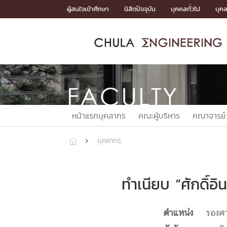
Skip
ผู้สนใจเข้าศึกษา
นิสิตปัจจุบัน
บุคคลทั่วไป
บุค
to
content
หน้าแรกSDGs/Covid19

Toward Innovative Society: fight COVID19
ADMISS
ACADEM
FACULTY
DEPART
RESEAR
ABOUT
หน้าแรกSDGs/Covid19

Sustainable Development Goals (SDGs)
FACULTY
ADMISSIO
หน้าแรกสมัครเรียน
หน้าแรกหลักสูตร
หน้าแรกบุคลากร
หน้าแรกภาควิชา/หน่วยงาน
หน้าแรกวิจัย
หน้าแรกเกี่ยวกับคณะ






หน้าแรกบุคลากร
คณะผู้บริหาร
คณาจารย์
หน้าแรกสมัครเรียน

หลักสูตรที่เปิดสอน
ข่าวรับสมัครนิสิต
บุคลากร


ปฏิทินรับสมัครนิสิต
ACADEMI
ทำเนียบ “ศักดิ์อ
หน้าแรกหลักสูตร

หลักสูตรปริญญาตรี
หลักสูตรปริญญาโท
ตำแหน่ง
รองศาสต
หลักสูตรปริญญาเอก
BULLETIN