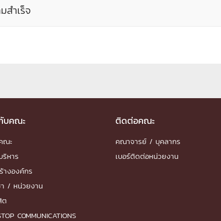
ามสำเร็จ
การ
ุนวิจัย (พิเศษ)
บ่อย
วกับคณะ
ติดต่อคณะ
ำคณะ
คณาจารย์ / บุคลากร
tnership
บริหาร
เบอร์ติดต่อหน่วยงาน
ณะ
ร้างองค์กร
ษา
ชา / หน่วยงาน
สิต
STOP COMMUNICATIONS