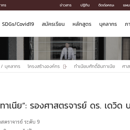
ลากร
ข่าวสาร
ปฏิทิน
ติดต่อคณะ
แผนผ
SDGs/Covid19
สมัครเรียน
หลักสูตร
บุคลากร
ภา
ION
ICS
MENTS
CH
Toward Innovative Society: fight
หลักสูตรที่เปิดสอน
หลักสูตรปริญญาตรี
คณะผู้บริหาร
หน่วยงาน
จรรยาบรรณนักวิจัย
เกี่ยวข้องกับ COVID-19















COVID19
(S
ปฏิทินรับสมัครนิสิต
หลักสูตรปริญญาเอก
โครงสร้างองค์กร
กลุ่มวิจัย
Partnership











N
Engineering My World : สร้างสรรค์
ศาสตราจารย์กิตติคุณ
ผลงานวิจัย
สิ่งอำนวยความสะดวก








โลกใหม่ด้วยวิศวกรรม
การ
ประชาสัมพันธ์ทุนวิจัย (ปกติ)
ดาวน์โหลด




 / บุคลากร
โครงสร้างองค์กร
ทำเนียบศักดิ์อินทาเนีย
ศาส

ประกาศและแบบฟอร์ม
จุฬาฯ NetAuth





ติดต่อฝ่ายวิจัย
หน่วยวิศวศึกษา




multi-mentoring system

CS
ินทาเนีย”: รองศาสตรจารย์ ดร. เดวิด 
ราจารย์ ระดับ 9