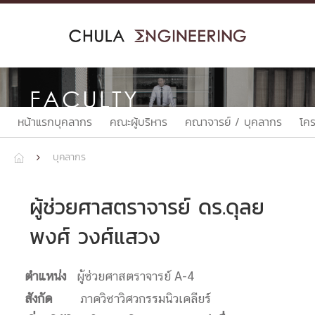
Skip
to
content
FACULTY
หน้าแรกบุคลากร
คณะผู้บริหาร
คณาจารย์ / บุคลากร
โค
บุคลากร


ผู้ช่วยศาสตราจารย์ ดร.ดุลย
พงศ์ วงศ์แสวง
ตำแหน่ง
ผู้ช่วยศาสตราจารย์ A-4
สังกัด
ภาควิชาวิศวกรรมนิวเคลียร์