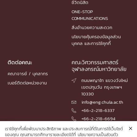
ชีวิตนิสิต
ONE-STOP
COMMUNICATIONS
สิ่งอำนวยความสะดวก
นโยบายคุ้มครองข้อมูลส่วน
บุคคล และการใช้คุกกี้
ติดต่อคณะ
คณะวิศวกรรมศาสตร์
จุฬาลงกรณ์มหาวิทยาลัย
คณาจารย์ / บุคลากร
ถนนพญาไท แขวงวังใหม่

เบอร์ติดต่อหน่วยงาน
เขตปทุมวัน กรุงเทพฯ
10330
info@eng.chula.ac.th

+66-2-218-6337

+66-2-218-6694

เราใช้คุกกี้เพื่อพัฒนาประสิทธิภาพ และประสบการณ์ที่ดีในการใช้เว็บไซต์
ของคุณ คุณสามารถศึกษารายละเอียดได้ที่
นโยบายความเป็นส่วนตัว