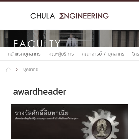
Skip
to
content
FACULTY
หน้าแรกบุคลากร
คณะผู้บริหาร
คณาจารย์ / บุคลากร
โค
บุคลากร


awardheader