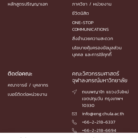
หลักสูตรปริญญาเอก
ภาควิชา / หน่วยงาน
ชีวิตนิสิต
ONE-STOP
COMMUNICATIONS
สิ่งอำนวยความสะดวก
นโยบายคุ้มครองข้อมูลส่วน
บุคคล และการใช้คุกกี้
ติดต่อคณะ
คณะวิศวกรรมศาสตร์
จุฬาลงกรณ์มหาวิทยาลัย
คณาจารย์ / บุคลากร
ถนนพญาไท แขวงวังใหม่

เบอร์ติดต่อหน่วยงาน
เขตปทุมวัน กรุงเทพฯ
10330
info@eng.chula.ac.th

+66-2-218-6337

+66-2-218-6694
